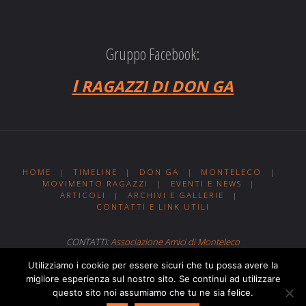
Gruppo Facebook:
I
RAGAZZI
DI
DON
GA
HOME
|
TIMELINE
|
DON GA
|
MONTELECO
|
MOVIMENTO RAGAZZI
|
EVENTI E NEWS
|
ARTICOLI
|
ARCHIVI E GALLERIE
|
CONTATTI E LINK UTILI
CONTATTI:
Associazione Amici di Monteleco
Sito web realizzato da
Web MIT
Utilizziamo i cookie per essere sicuri che tu possa avere la
migliore esperienza sul nostro sito. Se continui ad utilizzare
questo sito noi assumiamo che tu ne sia felice.
Powered by
Fluida
&
WordPress.