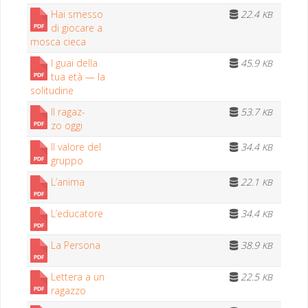
Hai smes­so
22.4
KB
di gio­care a
mosca cieca
I guai del­la
45.9
KB
tua età — la
solitudine
Il ragaz­
53.7
KB
zo oggi
Il val­ore del
34.4
KB
gruppo
L’anima
22.1
KB
L’educatore
34.4
KB
La Persona
38.9
KB
Let­tera a un
22.5
KB
ragazzo