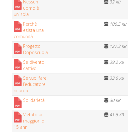
Nes­sun
32
KB
uomo è
un’isola
Per­chè
106.5
KB
esista una
comunità
Prog­et­to
127.3
KB
Doposcuola
Se diven­to
39.2
KB
cattivo
Se vuoi fare
33.6
KB
l’e­d­u­ca­tore
ricorda
Solidarietà
30
KB
Vieta­to ai
41.6
KB
mag­giori di
15 anni