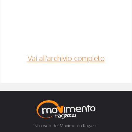
Vai all’archiv­io completo
Sito web del Movi­men­to Ragazzi