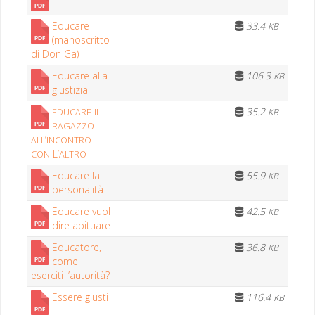
Edu­care
33.4
KB
(mano­scrit­to
di Don Ga)
Edu­care alla
106.3
KB
giustizia
35.2
EDUCARE
IL
KB
RAGAZZO
’
ALL
INCONTRO
L’
CON
ALTRO
Edu­care la
55.9
KB
personalità
Edu­care vuol
42.5
KB
dire abituare
Edu­ca­tore,
36.8
KB
come
eserci­ti l’autorità?
Essere giusti
116.4
KB