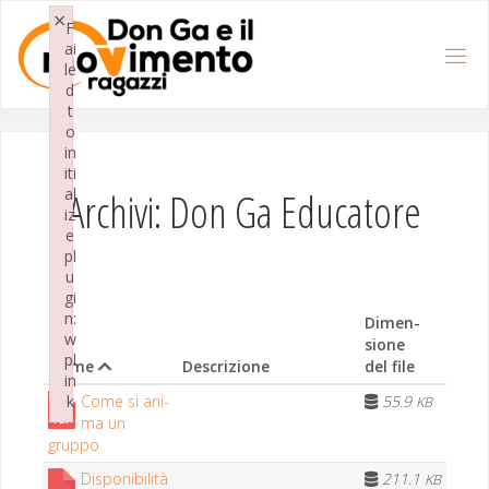
Salta
×
al
F
contenuto
ai
le
d
t
o
in
iti
Archivi: Don Ga Educatore
al
iz
e
pl
u
gi
n:
Dimen­
w
sione
pl
Nome
Descrizione
del file
in
Come si ani­
55.9
k
KB
ma un
Failed to initialize plugin: wplink
gruppo
Disponibilità
211.1
KB