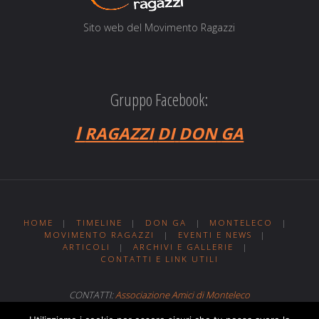
Sito web del Movi­men­to Ragazzi
Gruppo Facebook:
I
RAGAZZI
DI
DON
GA
HOME
|
TIMELINE
|
DON GA
|
MONTELECO
|
MOVIMENTO RAGAZZI
|
EVENTI E NEWS
|
ARTICOLI
|
ARCHIVI E GALLERIE
|
CONTATTI E LINK UTILI
CONTATTI:
Associazione Amici di Monteleco
Sito web realizzato da
Web MIT