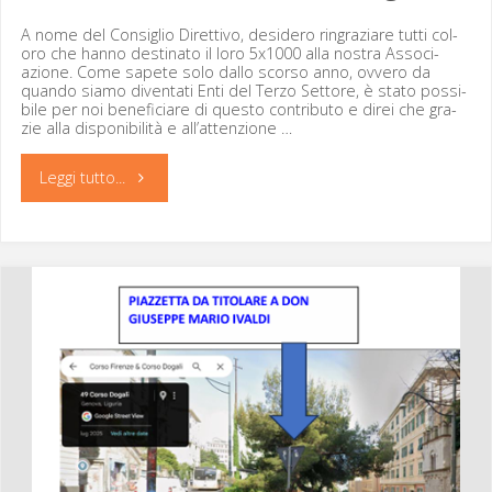
A nome del Con­siglio Diret­ti­vo, desidero ringraziare tut­ti col­
oro che han­no des­ti­na­to il loro 5x1000 alla nos­tra Asso­ci­
azione. Come sapete solo dal­lo scor­so anno, ovvero da
quan­do siamo diven­tati Enti del Ter­zo Set­tore, è sta­to pos­si­
bile per noi ben­e­fi­cia­re di questo con­trib­u­to e direi che gra­
zie alla disponi­bil­ità e all’attenzione …
"Associazione
Leggi tutto...
“I
Ragazzi
di
Monteleco”
(di
Sara Liga)"