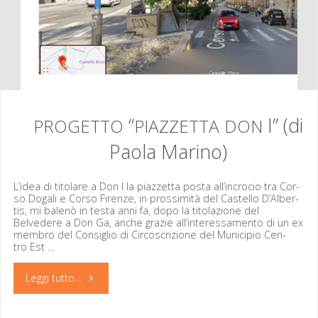
“
I” (di
PROGETTO
PIAZZETTA
DON
Paola Marino)
L’idea di tito­lare a Don I la piazzetta pos­ta all’in­cro­cio tra Cor­
so Dogali e Cor­so Firen­ze, in prossim­ità del Castel­lo D’Al­ber­
tis, mi balenò in tes­ta anni fa, dopo la tito­lazione del
Belvedere a Don Ga, anche gra­zie all’in­ter­es­sa­men­to di un ex
mem­bro del Con­siglio di Cir­co­scrizione del Munici­pio Cen­
tro Est …
"
Leggi tutto...
PROGETTO