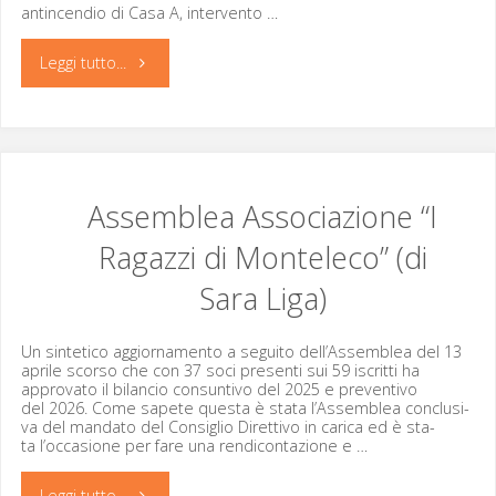
anti­ncen­dio di Casa A, intervento …
"Associazione
Leggi tutto...
“I
Ragazzi
di
Assemblea Associazione “I
Ragazzi di Monteleco” (di
Monteleco”
Sara Liga)
(di
Sara Liga)"
Un sin­teti­co aggior­na­men­to a segui­to dell’Assemblea del 13
aprile scor­so che con 37 soci pre­sen­ti sui 59 iscrit­ti ha
approva­to il bilan­cio con­sun­ti­vo del 2025 e pre­ven­ti­vo
del 2026. Come sapete ques­ta è sta­ta l’Assemblea con­clu­si­
va del manda­to del Con­siglio Diret­ti­vo in car­i­ca ed è sta­
ta l’occasione per fare una ren­di­con­tazione e …
"Assemblea
Leggi tutto...