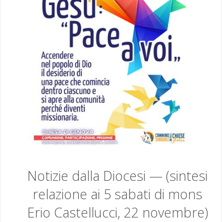
25
APRILE
E
ANCHE
MONTELECO
!
(di
Paola
Notizie dalla Diocesi — (sintesi
Marino)"
relazione ai 5 sabati di mons
Erio Castellucci, 22 novembre)