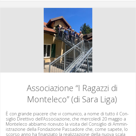
“
PIAZZETTA
DON
I”
(di
Paola
Associazione “I Ragazzi di
Marino)"
Monteleco” (di Sara Liga)
È con grande piacere che vi comu­ni­co, a nome di tut­to il Con­
siglio Diret­ti­vo dell’Associazione, che mer­coledì 20 mag­gio a
Mon­t­ele­co abbi­amo rice­vu­to la visi­ta del Con­siglio di Ammin­
is­trazione del­la Fon­dazione Pas­sadore che, come sapete, lo
scor­so anno ha finanzi­a­to la real­iz­zazione del­la nuo­va scala