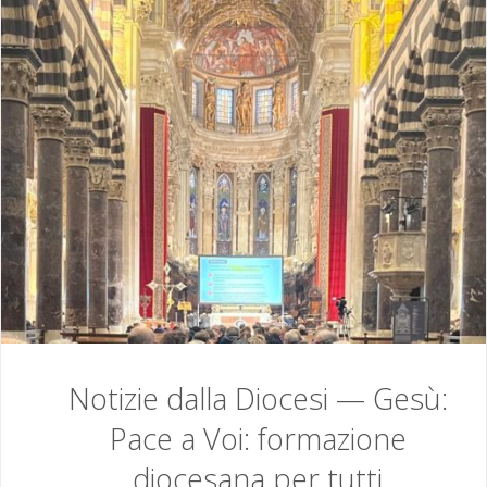
con
Mons
Marino
Poggi"
Notizie dalla Diocesi — Gesù:
Pace a Voi: formazione
diocesana per tutti