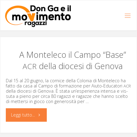
Salta
al
contenuto
A Monteleco il Campo “Base”
della diocesi di Genova
ACR
Dal 15 al 20 giug­no, la cor­nice del­la Colo­nia di Mon­t­ele­co ha
fat­to da casa al Cam­po di for­mazione per Aiu­­to-Edu­­ca­­tori
ACR
del­la dio­ce­si di Gen­o­va. È sta­ta un’es­pe­rien­za inten­sa e vis­
su­ta a pieno per cir­ca 80 ragazzi e ragazze che han­no scel­to
di met­ter­si in gio­co con gen­erosità per …
"A
Leggi tutto...
Monteleco