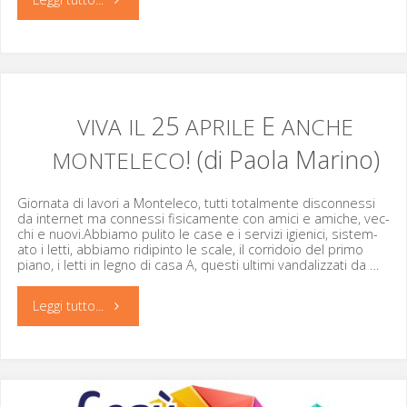
Associazione
“I
Ragazzi
25
E
VIVA
IL
APRILE
ANCHE
! (di Paola Marino)
MONTELECO
di
Monteleco”
Gior­na­ta di lavori a Mon­t­ele­co, tut­ti total­mente dis­con­nes­si
da inter­net ma con­nes­si fisi­ca­mente con ami­ci e amiche, vec­
(di
chi e nuovi.Abbiamo puli­to le case e i servizi igien­i­ci, sis­tem­
ato i let­ti, abbi­amo ridip­in­to le scale, il cor­ri­doio del pri­mo
piano, i let­ti in leg­no di casa A, questi ulti­mi van­dal­iz­za­ti da …
Sara Liga)"
"
Leggi tutto...
VIVA
IL