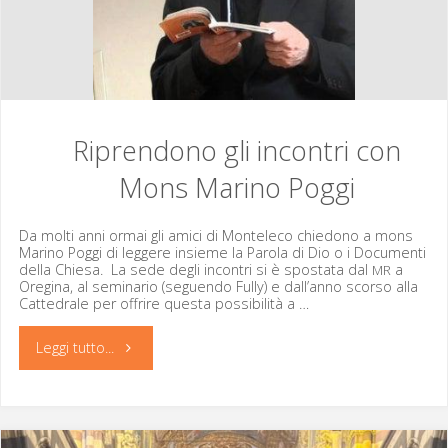
Poggi"
Riprendono gli incontri con
Mons Marino Poggi
Da molti anni ormai gli ami­ci di Mon­t­ele­co chiedono a mons
Mari­no Pog­gi di leg­gere insieme la Paro­la di Dio o i Doc­u­men­ti
del­la Chiesa. La sede degli incon­tri si è sposta­ta dal
a
MR
Oregi­na, al sem­i­nario (seguen­do Ful­ly) e dall’anno scor­so alla
Cat­te­drale per offrire ques­ta pos­si­bil­ità a …
"Riprendono
Leggi tutto...
gli
incontri