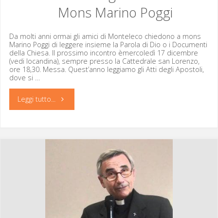
Mons Marino Poggi
mons
Erio
Da molti anni ormai gli ami­ci di Mon­t­ele­co chiedono a mons
Mari­no Pog­gi di leg­gere insieme la Paro­la di Dio o i Doc­u­men­ti
del­la Chiesa. Il prossi­mo incon­tro èmer­coledì 17 dicem­bre
Castellucci,
(vedi locan­d­i­na), sem­pre pres­so la Cat­te­drale san Loren­zo,
ore 18,30. Mes­sa. Quest’anno leg­giamo gli Atti degli Apos­toli,
22
dove si …
novembre)"
"Continuano
Leggi tutto...
gli
incontri
con
Mons
Marino