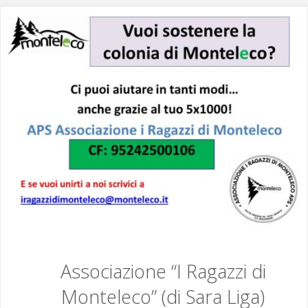
il
Campo
“Base”
ACR
della
diocesi
di
Genova"
Associazione “I Ragazzi di
Monteleco” (di Sara Liga)