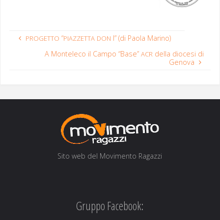
“
I” (di Paola Marino)
PROGETTO
PIAZZETTA
DON
A Monteleco il Campo “Base”
della diocesi di
ACR
Genova
Sito web del Movi­men­to Ragazzi
Gruppo Facebook: