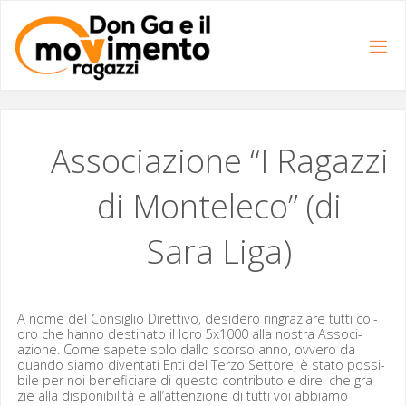
Salta
al
contenuto
Associazione “I Ragazzi
di Monteleco” (di
Sara Liga)
A nome del Con­siglio Diret­ti­vo, desidero ringraziare tut­ti col­
oro che han­no des­ti­na­to il loro 5x1000 alla nos­tra Asso­ci­
azione. Come sapete solo dal­lo scor­so anno, ovvero da
quan­do siamo diven­tati Enti del Ter­zo Set­tore, è sta­to pos­si­
bile per noi ben­e­fi­cia­re di questo con­trib­u­to e direi che gra­
zie alla disponi­bil­ità e all’attenzione di tut­ti voi abbi­amo