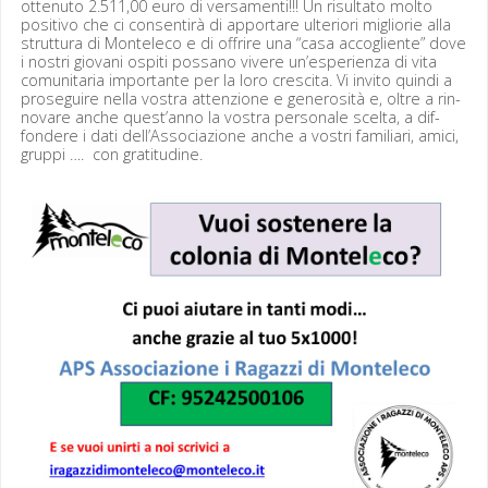
ottenu­to 2.511,00 euro di ver­sa­men­ti!!! Un risul­ta­to molto
pos­i­ti­vo che ci con­sen­tirà di apportare ulte­ri­ori miglior­ie alla
strut­tura di Mon­t­ele­co e di offrire una “casa accogliente” dove
i nos­tri gio­vani ospi­ti pos­sano vivere un’es­pe­rien­za di vita
comu­ni­taria impor­tante per la loro cresci­ta. Vi invi­to quin­di a
pros­eguire nel­la vos­tra atten­zione e gen­erosità e, oltre a rin­
no­vare anche quest’anno la vos­tra per­son­ale scelta, a dif­
fondere i dati dell’Associazione anche a vostri famil­iari, ami­ci,
grup­pi …. con gratitudine.