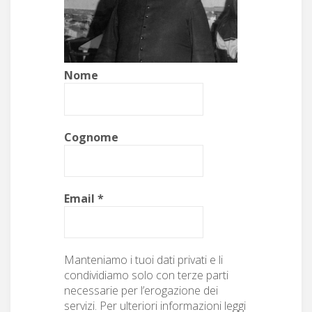
Nome
Cog­nome
Email
*
Man­te­ni­amo i tuoi dati pri­vati e li
con­di­vidi­amo solo con terze par­ti
nec­es­sarie per l’erogazione dei
servizi. Per ulte­ri­ori infor­mazioni leg­gi