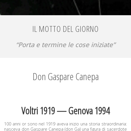
IL MOTTO DEL GIORNO
“Por­ta e ter­mine le cose iniziate”
Don Gaspare Canepa
Voltri 1919 — Genova 1994
100 anni or sono nel 1919 ave­va inizio una sto­ria stra­or­di­nar­ia:
nasce­va don Gas­pare Canepa (don Ga) una figu­ra di sac­er­dote