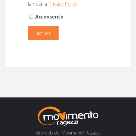
la nos­tra
Pri­va­cy Policy
Acconsento
Sito web del Movi­men­to Ragazzi