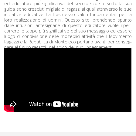
ed edu­ca­tore più sig­ni­fica­ti­va del sec­o­lo scor­so. Sot­to la sua
gui­da sono cresciu­ti migli­a­ia di ragazzi ai quali attra­ver­so le sue
inizia­tive educa­tive ha trasmes­so val­ori fon­da­men­tali per la
loro real­iz­zazione di uomi­ni. Questo sito, pren­den­do spun­to
dalle intu­izioni antes­ig­nane di questo edu­ca­tore vuole riper­
cor­rere le tappe più sig­ni­fica­tive del suo mes­sag­gio ed essere
luo­go di con­di­vi­sione delle moltepli­ci attiv­ità che il Movi­men­to
Ragazzi e la Repub­li­ca di Mon­t­ele­co por­tano avan­ti per con­seg­
nare al futuro ragazzi…nel sol­co dei suoi insegnamenti.