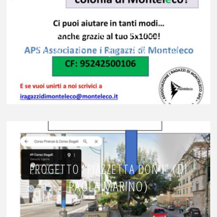
ASSOCIAZIONE “I RAGAZZI DI
MONTELECO” (DI SARA LIGA)
“
I” (DI
PROGETTO
PIAZZETTA
DON
PAOLA MARINO)