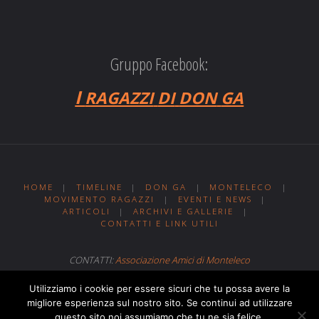
Gruppo Facebook:
I
RAGAZZI
DI
DON
GA
HOME
|
TIMELINE
|
DON GA
|
MONTELECO
|
MOVIMENTO RAGAZZI
|
EVENTI E NEWS
|
ARTICOLI
|
ARCHIVI E GALLERIE
|
CONTATTI E LINK UTILI
CONTATTI:
Associazione Amici di Monteleco
Sito web realizzato da
Web MIT
Utilizziamo i cookie per essere sicuri che tu possa avere la
migliore esperienza sul nostro sito. Se continui ad utilizzare
questo sito noi assumiamo che tu ne sia felice.