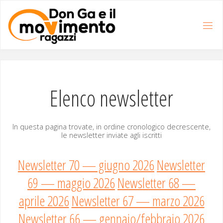
Salta
al
contenuto
Elenco newsletter
In ques­ta pag­i­na trovate, in ordine crono­logi­co decres­cente,
le newslet­ter invi­ate agli iscritti
Newsletter 70 — giugno 2026
Newsletter
69 — maggio 2026
Newsletter 68 —
aprile 2026
Newsletter 67 — marzo 2026
Newsletter 66 — gennaio/febbraio 2026