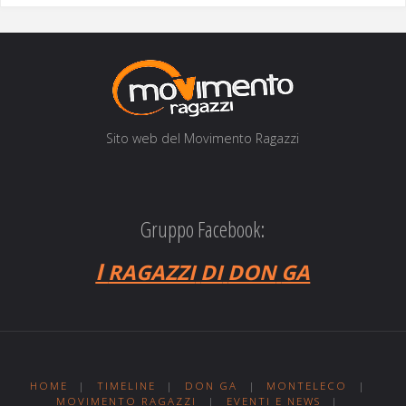
Sito web del Movi­men­to Ragazzi
Gruppo Facebook:
I
RAGAZZI
DI
DON
GA
HOME
|
TIMELINE
|
DON GA
|
MONTELECO
|
MOVIMENTO RAGAZZI
|
EVENTI E NEWS
|