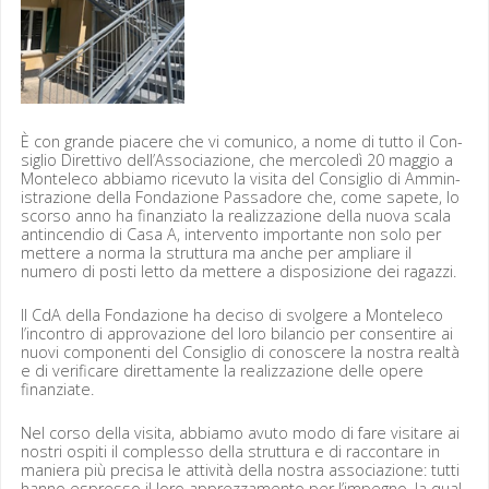
È con grande piacere che vi comu­ni­co, a nome di tut­to il Con­
siglio Diret­ti­vo dell’Associazione, che mer­coledì 20 mag­gio a
Mon­t­ele­co abbi­amo rice­vu­to la visi­ta del Con­siglio di Ammin­
is­trazione del­la Fon­dazione Pas­sadore che, come sapete, lo
scor­so anno ha finanzi­a­to la real­iz­zazione del­la nuo­va scala
anti­ncen­dio di Casa A, inter­ven­to impor­tante non solo per
met­tere a nor­ma la strut­tura ma anche per ampli­are il
numero di posti let­to da met­tere a dis­po­sizione dei ragazzi.
Il CdA del­la Fon­dazione ha deciso di svol­gere a Mon­t­ele­co
l’incontro di approvazione del loro bilan­cio per con­sen­tire ai
nuovi com­po­nen­ti del Con­siglio di conoscere la nos­tra realtà
e di ver­i­fi­care diret­ta­mente la real­iz­zazione delle opere
finanziate.
Nel cor­so del­la visi­ta, abbi­amo avu­to modo di fare vis­itare ai
nos­tri ospi­ti il com­p­lesso del­la strut­tura e di rac­con­tare in
maniera più pre­cisa le attiv­ità del­la nos­tra asso­ci­azione: tut­ti
han­no espres­so il loro apprez­za­men­to per l’impegno, la qual­