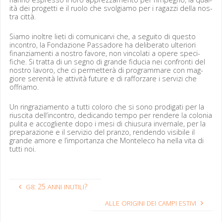
ità dei prog­et­ti e il ruo­lo che svol­giamo per i ragazzi del­la nos­
tra città.
Siamo inoltre lieti di comu­ni­carvi che, a segui­to di questo
incon­tro, la Fon­dazione Pas­sadore ha delib­er­a­to ulte­ri­ori
finanzi­a­men­ti a nos­tro favore, non vin­co­lati a opere speci­
fiche. Si trat­ta di un seg­no di grande fidu­cia nei con­fron­ti del
nos­tro lavoro, che ci per­me­t­terà di pro­gram­mare con mag­
giore seren­ità le attiv­ità future e di raf­forzare i servizi che
offriamo.
Un ringrazi­a­men­to a tut­ti col­oro che si sono prodi­gati per la
rius­ci­ta del­l’in­con­tro, ded­i­can­do tem­po per ren­dere la colo­nia
puli­ta e accogliente dopo i mesi di chiusura inver­nale, per la
preparazione e il servizio del pran­zo, ren­den­do vis­i­bile il
grande amore e l’im­por­tan­za che Mon­t­ele­co ha nel­la vita di
tut­ti noi.
: 25
?
G8
ANNI
INUTILI
ALLE
ORIGINI
DEI
CAMPI
ESTIVI