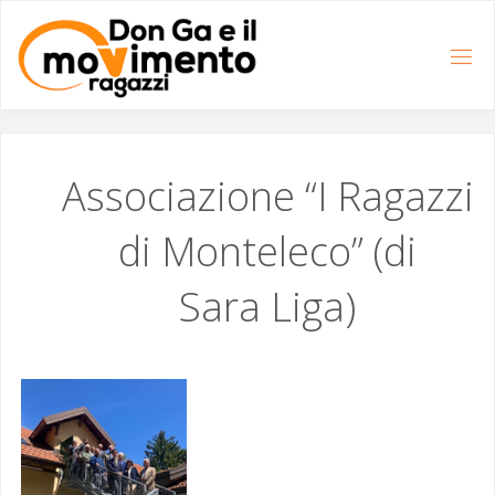
Salta
al
contenuto
Associazione “I Ragazzi
di Monteleco” (di
Sara Liga)