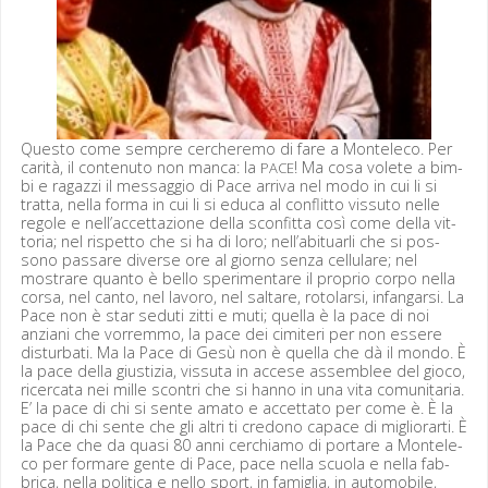
Questo come sem­pre cercher­e­mo di fare a Mon­t­ele­co. Per
car­ità, il con­tenu­to non man­ca: la
! Ma cosa volete a bim­
PACE
bi e ragazzi il mes­sag­gio di Pace arri­va nel modo in cui li si
trat­ta, nel­la for­ma in cui li si edu­ca al con­flit­to vis­su­to nelle
regole e nell’accettazione del­la scon­fit­ta così come del­la vit­
to­ria; nel rispet­to che si ha di loro; nell’abituarli che si pos­
sono pas­sare diverse ore al giorno sen­za cel­lu­lare; nel
mostrare quan­to è bel­lo sper­i­menta­re il pro­prio cor­po nel­la
cor­sa, nel can­to, nel lavoro, nel saltare, roto­lar­si, infan­gar­si. La
Pace non è star sedu­ti zit­ti e muti; quel­la è la pace di noi
anziani che vor­rem­mo, la pace dei cimi­teri per non essere
dis­tur­bati. Ma la Pace di Gesù non è quel­la che dà il mon­do. È
la pace del­la gius­tizia, vis­su­ta in accese assem­blee del gio­co,
ricer­ca­ta nei mille scon­tri che si han­no in una vita comu­ni­taria.
E’ la pace di chi si sente ama­to e accetta­to per come è. È la
pace di chi sente che gli altri ti cre­dono capace di miglio­rar­ti. È
la Pace che da qua­si 80 anni cer­chi­amo di portare a Mon­t­ele­
co per for­mare gente di Pace, pace nel­la scuo­la e nel­la fab­
bri­ca, nel­la polit­i­ca e nel­lo sport, in famiglia, in auto­mo­bile,