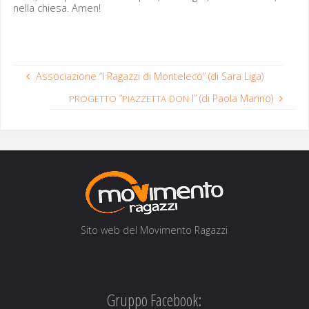
nel­la chiesa. Amen!
Associazione “I Ragazzi di Monteleco” (di Sara Liga)
“
I” (di Paola Marino)
PROGETTO
PIAZZETTA
DON
Sito web del Movi­men­to Ragazzi
Gruppo Facebook: