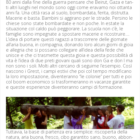
80 anni dal­la fine del­la guer­ra pen­sare che Beirut, Gaza e tan­
ti altri luoghi nel mon­do sono oggi come erava­mo noi ottan­ta
anni fa. Una cit­tà rasa al suo­lo, bom­bar­da­ta, feri­ta, dis­trut­ta.
Mac­erie e bas­ta. Bam­bi­ni si aggi­ra­no per le strade. Persi­no le
chiese sono state bom­bar­date e non poche. In estate la
situ­azione col cal­do può peg­gio­rare. La scuo­la non c’è, le
famiglie sono impeg­nate a spostare mac­erie e ricostru­ire….
L’idea di portare questi ragazzi a trascor­rere delle gior­nate
all’aria buona, in com­pag­nia, donan­do loro alcu­ni giorni di gioia
e alle­gria che si pos­sano col­le­gare all’idea del­la fede che
unisce e che ci trasmette ques­ta gioia e ques­ta pos­si­bil­ità di
vita è l’idea di due preti gio­vani quali sono don Ga e don I ma
non sono i soli. Molti altri cer­cano di seguirne l’esempio. Così
nascono i Grest, i campi estivi che poi col tem­po mod­i­f­i­cano
la loro impostazione, diven­ter­an­no “le colonie” per tut­ti e poi
col boom eco­nom­i­co si trasformer­an­no in vacanze garan­tite
e queste espe­rien­ze diven­ter­an­no campi di formazione.
Tut­tavia, la base di parten­za era sem­plice: riscop­er­ta del­la
natu­ra, aria buona, fres­co, cibo garan­ti­to sano, buono, abbon­