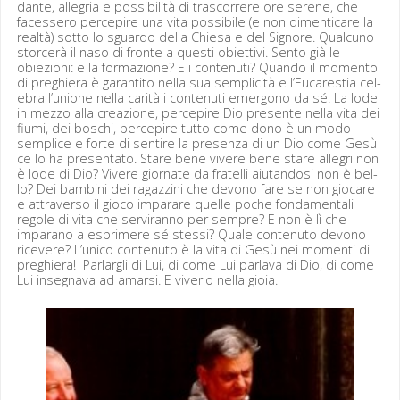
dante, alle­gria e pos­si­bil­ità di trascor­rere ore serene, che
facessero per­cepire una vita pos­si­bile (e non dimen­ti­care la
realtà) sot­to lo sguar­do del­la Chiesa e del Sig­nore. Qual­cuno
storcerà il naso di fronte a questi obi­et­tivi. Sen­to già le
obiezioni: e la for­mazione? E i con­tenu­ti? Quan­do il momen­to
di preghiera è garan­ti­to nel­la sua sem­plic­ità e l’Eucarestia cel­
e­bra l’unione nel­la car­ità i con­tenu­ti emer­gono da sé. La lode
in mez­zo alla creazione, per­cepire Dio pre­sente nel­la vita dei
fiu­mi, dei boschi, per­cepire tut­to come dono è un modo
sem­plice e forte di sen­tire la pre­sen­za di un Dio come Gesù
ce lo ha pre­sen­ta­to. Stare bene vivere bene stare alle­gri non
è lode di Dio? Vivere gior­nate da fratel­li aiu­tan­dosi non è bel­
lo? Dei bam­bi­ni dei ragazz­i­ni che devono fare se non gio­care
e attra­ver­so il gio­co impara­re quelle poche fon­da­men­tali
regole di vita che servi­ran­no per sem­pre? E non è lì che
impara­no a esprimere sé stes­si? Quale con­tenu­to devono
rice­vere? L’unico con­tenu­to è la vita di Gesù nei momen­ti di
preghiera! Par­largli di Lui, di come Lui parla­va di Dio, di come
Lui inseg­na­va ad amar­si. E viver­lo nel­la gioia.