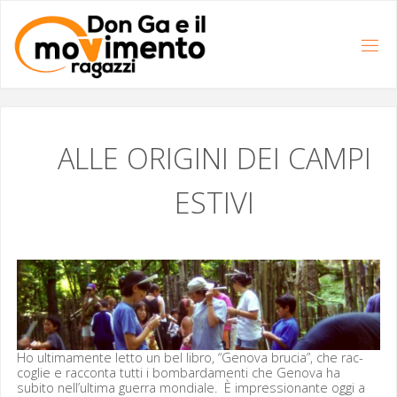
Salta
al
contenuto
ALLE
ORIGINI
DEI
CAMPI
ESTIVI
Ho ulti­ma­mente let­to un bel libro, “Gen­o­va bru­cia”, che rac­
coglie e rac­con­ta tut­ti i bom­bar­da­men­ti che Gen­o­va ha
subito nell’ultima guer­ra mon­di­ale. È impres­sio­n­ante oggi a