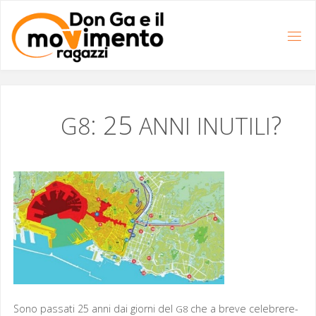
Salta
al
contenuto
: 25
?
G8
ANNI
INUTILI
Sono pas­sati 25 anni dai giorni del
che a breve cele­br­ere­
G8