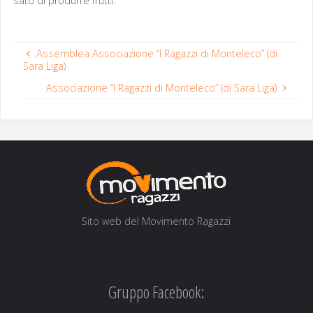
sato di pro­durre frutti.
Assemblea Associazione “I Ragazzi di Monteleco” (di
Sara Liga)
Associazione “I Ragazzi di Monteleco” (di Sara Liga)
Sito web del Movi­men­to Ragazzi
Gruppo Facebook: