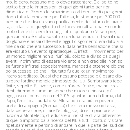
mo. Io c’ero, nes­suno me lo deve rac­con­tare. E al soli­to ho
scrit­to bene le impres­sioni di quei giorni tan­to per non
dimen­ti­care. Ricor­do lo smar­ri­men­to al ter­mine di quei giorni
dopo tut­ta la emozione per l’attesa, lo stu­pore per 300.000
per­sone che dis­cute­vano paci­fi­ca­mente del futuro del piane­
ta, alla fac­cia di quegli otto che face­vano altra roba. E ricor­do
molto bene chi c’era fra quegli otto: qual­cuno c’è sem­pre,
qual­cun altro è sta­to sos­ti­tu­ito da futuri emuli. Tut­tavia il mon­
do glob­ale è assai dif­fer­ente oggi. Lo sgo­men­to era dato alla
fine da ciò che era suc­ces­so. E dal­la net­ta sen­sazione che si
era vis­su­to un even­to spar­ti­acque. E, infat­ti, il movi­men­to per
un mon­do migliore non si riunì più, col­pi­to e divi­so da quegli
even­ti, incrim­i­na­to di essere vio­len­to e non cred­i­bile. Non so
se furono infil­trati apposi­ta­mente, man­dati a ottenere ciò che
poi suc­cesse, so che il risul­ta­to fu quel­lo: un movi­men­to
intero scred­i­ta­to. Qua­si che nes­suno potesse più osare dis­
tur­bare l’ordine mon­di­ale impos­to dal
. Sem­bra­vano idee
G8
finite, sepolte. E, invece, come un’araba fenice, ma noi cre­
den­ti direm­mo come un seme che muore e rinasce più
rigoglioso di pri­ma, ecco nel 2015 spun­tar fuori da Roma, dal
Papa, l’enciclica Lauda­to Sii. Allo­ra non era più un povero
prete di cam­pagna (Pre­man­i­co) che si era mes­so in tes­ta,
dal­la dis­per­azione, di fare l’ecologista, di re-impiantare la
turbina a Mon­t­ele­co, di edu­care a uno stile di vita dif­fer­ente
di quel­lo impos­to dal­la ricer­ca del
a tut­ti i costi, di vis­itare
PIL
ripetu­ta­mente e persi­no di andare in quel­la parte del sud del