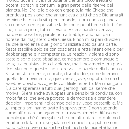
mon­do dove si vive, nonos­tante che una pic­co­la fet­ta di
poten­ti sprechi e con­su­mi la gran parte delle ris­erve del
piane­ta. No! Era, e lo dico con orgoglio, la mia Chiesa che
pren­de­va posizione, che annun­ci­a­va a tut­ti che se Dio ama gli
uomi­ni e ha dato la vita per il mon­do, allo­ra questo piane­ta
va con­di­vi­so ed è pos­si­bile far­lo con e per il bene di tut­ti. Ciò
che, in quei giorni, tut­ti dice­vano essere parole ever­sive,
parole impos­si­bile, parole non attua­bili, era­no pari pari
riprese dal mag­is­tero del­la Chiesa. E non mi si par­li di vio­len­
za, che la vio­len­za quel giorno fu inizia­ta solo da una parte.
Res­ta sta­bilire solo se con coscien­za e ret­ta inten­zione o per
dabbe­nag­gine e incom­pe­ten­za. Le reazioni vio­lente ci sono
state e sono state sbagli­ate, come sem­pre e comunque è
sbagli­a­ta qual­si­asi tipo di vio­len­za, ma il movi­men­to era paci­
fi­co. Ma non è questo che inter­es­sa. Le parole del­la Lauda­to
Sii sono state derise, crit­i­cate, dis­obbe­dite, come lo era­no
quelle del movi­men­to e, quel che è grave, soprat­tut­to da chi
avrebbe dovu­to accoglier­le con fil­iale rispet­to. Ma riman­gono
lì, a dare sper­an­za a tut­ti quei ger­mogli nati dal seme che
mori­va. Si era anche svilup­pa­ta una sen­si­bil­ità con­di­visa, con
mol­ta fat­i­ca, che ave­va por­ta­to le democra­zie a pren­dere
deci­sioni impor­tan­ti nel cam­po del­lo svilup­po sosteni­bile. Ma
gli impe­ri­al­is­mi han­no avu­to il sopravven­to. E non sapen­do
come affrontare un argo­men­to trasver­salmente dif­fu­so nel
popo­lo (per­ché è innega­bile che non affrontare i prob­le­mi di
equi­lib­rio del­la ter­ra, seg­nalati nel­la enci­cli­ca, a patirne non
sono solo i poveri ma anche i tan­ti ric­chi del piane­ta) han­no