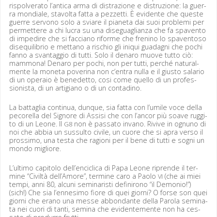
rispolver­a­to l’antica arma di dis­trazione e dis­truzione: la guer­
ra mon­di­ale, sta­vol­ta fat­ta a pezzetti. È evi­dente che queste
guerre ser­vono solo a sviare il piane­ta dai suoi prob­le­mi per
per­me­t­tere a chi lucra su una dis­eguaglian­za che fa spaven­to
di impedire che si fac­ciano riforme che freni­no lo spaven­toso
dis­e­qui­lib­rio e met­tano a ris­chio gli iniqui guadag­ni che pochi
fan­no a svan­tag­gio di tut­ti. Solo il denaro muove tut­to ciò:
mam­mona! Denaro per pochi, non per tut­ti, per­ché nat­u­ral­
mente la mon­e­ta pove­ri­na non c’entra nul­la e il gius­to salario
di un operaio è benedet­to, cosi come quel­lo di un pro­fes­
sion­ista, di un arti­giano o di un contadino.
La battaglia con­tin­ua, dunque, sia fat­ta con l’umile voce del­la
pecorel­la del Sig­nore di Assisi che con l’ancor più soave rug­gi­
to di un Leone. Il
non è pas­sato invano. Riv­ive in ognuno di
G8
noi che abbia un sus­sul­to civile, un cuore che si apra ver­so il
prossi­mo, una tes­ta che ragioni per il bene di tut­ti e sog­ni un
mon­do migliore.
L’ultimo capi­to­lo dell’enciclica di Papa Leone riprende il ter­
mine “Civiltà dell’Amore”, ter­mine caro a Pao­lo
(che ai miei
VI
tem­pi, anni 80, alcu­ni sem­i­nar­isti definirono “il Demo­nio!”)
(sich!) Che sia l’ennesimo fiore di quei giorni? O forse son quei
giorni che era­no una messe abbon­dante del­la Paro­la sem­i­na­
ta nei cuori di tan­ti, sem­i­na che evi­den­te­mente non ha ces­