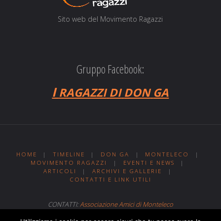
Sito web del Movi­men­to Ragazzi
Gruppo Facebook:
I
RAGAZZI
DI
DON
GA
HOME
|
TIMELINE
|
DON GA
|
MONTELECO
|
MOVIMENTO RAGAZZI
|
EVENTI E NEWS
|
ARTICOLI
|
ARCHIVI E GALLERIE
|
CONTATTI E LINK UTILI
CONTATTI:
Associazione Amici di Monteleco
Sito web realizzato da
Web MIT