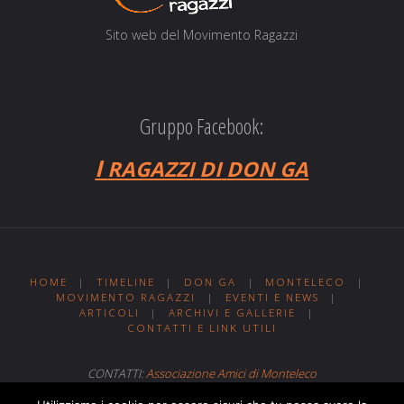
Sito web del Movi­men­to Ragazzi
Gruppo Facebook:
I
RAGAZZI
DI
DON
GA
HOME
|
TIMELINE
|
DON GA
|
MONTELECO
|
MOVIMENTO RAGAZZI
|
EVENTI E NEWS
|
ARTICOLI
|
ARCHIVI E GALLERIE
|
CONTATTI E LINK UTILI
CONTATTI:
Associazione Amici di Monteleco
Sito web realizzato da
Web MIT