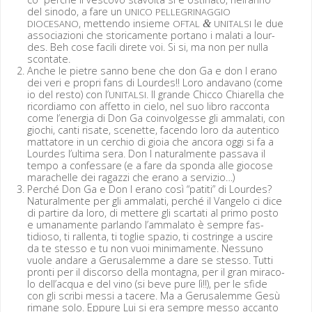
del sin­o­do, a fare un
UNICO
PELLEGRINAGGIO
, met­ten­do insieme
le due
DIOCESANO
OFTAL
&
UNITALSI
asso­ci­azioni che stori­ca­mente por­tano i malati a lour­
des. Beh cose facili direte voi. Si si, ma non per nul­la
scontate.
Anche le pietre san­no bene che don Ga e don I era­no
dei veri e pro­pri fans di Lour­des!! Loro anda­vano (come
io del resto) con l’
. Il grande Chic­co Chiarel­la che
UNITALSI
ricor­diamo con affet­to in cielo, nel suo libro rac­con­ta
come l’energia di Don Ga coin­volgesse gli ammalati, con
giochi, can­ti risate, scenette, facen­do loro da aut­en­ti­co
mat­ta­tore in un cer­chio di gioia che anco­ra oggi si fa a
Lour­des l’ultima sera. Don I nat­u­ral­mente pas­sa­va il
tem­po a con­fes­sare (e a fare da spon­da alle gio­cose
marachelle dei ragazzi che era­no a servizio…)
Per­ché Don Ga e Don I era­no così “pati­ti” di Lour­des?
Nat­u­ral­mente per gli ammalati, per­ché il Van­ge­lo ci dice
di par­tire da loro, di met­tere gli scar­tati al pri­mo pos­to
e umana­mente par­lan­do l’ammalato è sem­pre fas­
tidioso, ti ral­len­ta, ti toglie spazio, ti costringe a uscire
da te stes­so e tu non vuoi min­i­ma­mente. Nes­suno
vuole andare a Gerusalemme a dare se stes­so. Tut­ti
pron­ti per il dis­cor­so del­la mon­tagna, per il gran mira­co­
lo dell’acqua e del vino (si beve pure lì!!), per le sfide
con gli scribi mes­si a tacere. Ma a Gerusalemme Gesù
rimane solo. Eppure Lui si era sem­pre mes­so accan­to