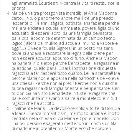
agli ammalati. Lour­des ti ri-cen­tra la vita, ti resti­tu­isce le
priorità.
Ma c’è un’al­tra pro­tag­o­nista incred­i­bile! Ah la Madon­na
cer­to!!!! No, o per­lomeno anche ma lì c’è una pread­o­
les­cente di 14 anni, sfi­ga­ta, osti­na­ta, anal­fa­be­ta per­ché
mai era anda­ta a scuo­la, ammala­ta, povera, figlia di uno
accusato di essere ladro, da una famiglia dev­as­ta­ta
dal­la crisi ecoom­i­ca deter­mi­na­ta da un cam­bio tec­no­
logi­co ( allo­ra dal muli­no ad acqua al muli­no a vapore e
oggi?.…). E vede “quel­la Sig­no­ra” in un pos­to mal­sano
dove si anda­va a rac­cattare la leg­na delle piene per
non essere accus­tai appun­to di fur­to. Anche la Madon­
na par­lerà in dialet­to per­ché Bernadette, la ragazz­i­na in
ques­tione, quel­lo par­la. E sarà l’ostinazione di ques­ta
ragazz­i­na a far nascere tut­to quan­to. Lei la scar­ta­ta!! Ma
per­ché Maria non è apparsa nel­la par­roc­chia se vol­e­va
una chiesa? Per­ché non ai preti? Per­ché non a qualche
buona ragazz­i­na di famiglia ones­ta e ben­pen­sante. Cer­
to don Ga ha vis­to Bernadette in tutte le ragazze che
dalle comu­nità inizia­vano a salire a mon­t­ele­co e in tut­ti i
ragazzi che ha accolto.
Final­mente Maria!!! La devozione sol­i­da, forte di Don Ga
a Maria!!! Sen­za roman­ti­cis­mi, ma molto umana e molto
cen­tra­ta nel­la chiesa di cui Maria è tipo e mod­el­lo. Don
I ha poi persi­no esager­a­to met­ten­do in mostra un fila
di madonne in prebi­te­rio a Mon­t­ele­co che sor­pren­