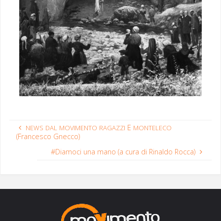
E
NEWS
DAL
MOVIMENTO
RAGAZZI
MONTELECO
(Francesco Gnecco)
#Diamoci una mano (a cura di Rinaldo Rocca)