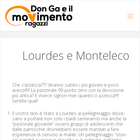
Salta
al
contenuto
Lourdes e Monteleco
Che c’azzecca??? diran­no subito i più gio­vani e poco
avezzi!!!!! La pas­torale 99 pun­to zero con la devozione
più anti­ca? E invece sig­nori miei quan­to ci azzec­ca!!!!
Sen­tite qua!!
Il vostro don è sta­to a Lour­des al pel­le­gri­nag­gio dioce­
sano a portare non solo i bal­di sem­i­nar­isti ma anche la
“pas­torale gio­vanile” ovvero grup­pi di ado­les­cen­ti che
dalle par­roc­chie dovreb­bero essere man­dati a fare
espe­rien­za di servizio ai malati. Un pel­le­gri­nag­gio “stori­
co” per­ché il vesco­vo sta­vol­ta si è osti­na­to, nell’anno