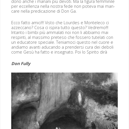
dono anche i mar­i­ani più devoti. Ma la figu­ra fem­minile
per eccel­len­za nel­la nos­tra fede non pote­va mai man­
care nel­la pred­i­cazione di Don Ga.
Ecco fat­to ami­ci!!! Vis­to che Lour­des e Mon­t­ele­co ci
azzec­ca­no? Cosa ci ispi­ra tut­to questo? Vedremo!!!
Intan­to i bim­bi più ammalati noi non li abbi­amo mai
respin­ti, al mas­si­mo prete­so che fos­sero tute­lati con
un edu­ca­tore spe­ciale. Teni­amo­ci questo nel cuore e
andi­amo avan­ti adu­can­do a pren­der­si cura dei deboli
come Gesù ha fat­to e inseg­na­to. Poi lo Spir­i­to dirà
Don Ful­ly