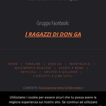
Gruppo Facebook:
I
RAGAZZI
DI
DON
GA
HOME
|
TIMELINE
|
DON GA
|
MONTELECO
|
MOVIMENTO RAGAZZI
|
EVENTI E NEWS
|
ARTICOLI
|
ARCHIVI E GALLERIE
|
CONTATTI E LINK UTILI
CONTATTI:
Associazione Amici di Monteleco
Sito web realizzato da
Web MIT
Utilizziamo i cookie per essere sicuri che tu possa avere la
migliore esperienza sul nostro sito. Se continui ad utilizzare