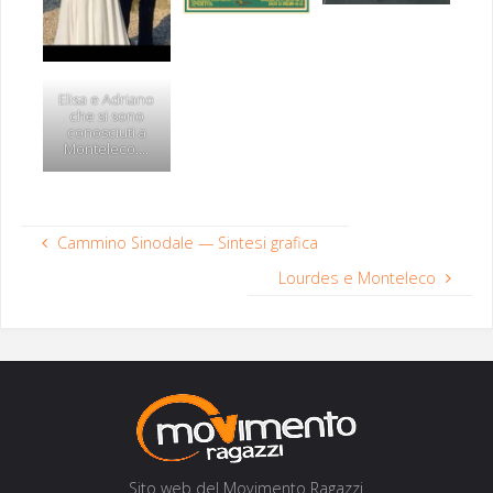
Elisa e Adri­ano
che si sono
conosciu­ti a
Monteleco….
Cammino Sinodale — Sintesi grafica
Lourdes e Monteleco
Sito web del Movi­men­to Ragazzi