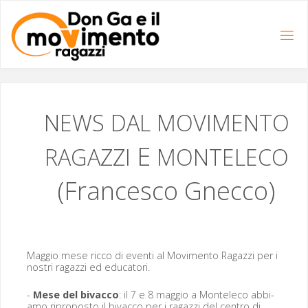
Salta
al
contenuto
NEWS
DAL
MOVIMENTO
E
RAGAZZI
MONTELECO
(Francesco Gnecco)
Mag­gio mese ric­co di even­ti al Movi­men­to Ragazzi per i
nos­tri ragazzi ed educatori.
-
Mese del bivac­co
: il 7 e 8 mag­gio a Mon­t­ele­co abbi­
amo ripro­pos­to il bivac­co per i ragazzi del cen­tro di