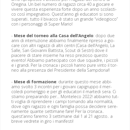
Oregi­na. Un bel numero di ragazzi cir­ca 40 a gio­care e
vivere ques­ta espe­rien­za forte dopo un anno sco­las­ti­
co così impeg­na­ti­vo. Quest’an­no gli edu­ca­tori si sono
superati.. tut­to il bivac­co è sta­to un grande “video­gio­co”
con i per­son­ag­gi di Super Mario!
-
Mese del tor­neo alla Casa del­l’An­ge­lo
: dopo due
anni di inter­ruzione abbi­amo final­mente ripreso a gio­
care con altri ragazzi di altri cen­tri (Casa del­l’An­ge­lo, La
Salle, San Gio­van­ni Bat­tista, Scout di Ses­tri) dove il
piacere di stare insieme ha reso prezioso questo
even­to! Abbi­amo parte­ci­pa­to con due squadre, i pic­coli
e i gran­di. Per la cronaca i pic­coli han­no pure vin­to il tor­
neo alla pre­sen­za del Pres­i­dente del­la Sampdoria!!
-
Mese di for­mazione
: durante questo mese abbi­
amo svolto 3 incon­tri per i gio­vani capi­grup­po il mer­
cole­di pomerig­gio e per gli edu­ca­tori il marte­di sera. Ci
sti­amo preparan­do per… Mon­t­ele­co 2022! abbi­amo tut­
ti voglia di ripren­dere i campi tor­nan­do alla nor­mal­ità,
dove ogni ragaz­zo e ogni famiglia pos­sa decidere ser­e­
na­mente quante set­ti­mane fare! Per la cronaca..
quest’an­no fare­mo 3 set­ti­mane dal 1 al 21 agos­to.. a
breve vedrete in giro i manifesti!