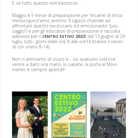
E se tut­to questo non bastasse…
Mag­gio è il mese di preparazione per l’e­same di terza
media (quest’an­no avre­mo 9 ragazzi chia­mati ad
affrontare questo nec­es­sario ed emozio­nante “pas­
sag­gio”) e per gli edu­ca­tori di preparazione e rac­col­ta
ade­sioni per il
2022
! dal 13 giug­no al 29
CENTRO
ESTIVO
luglio, tut­ti i giorni dalle ore 8 alle ore16 (tranne il ven­er­
di con orario 8–14).
Non ci annoiamo di sicuro e… se qual­cuno volesse
venire a dar­ci una mano, lo sapete, la por­ta al Movi­
men­to è sem­pre aperta!!!