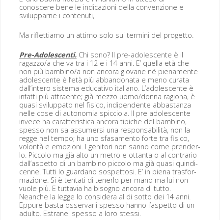
conoscere bene le indi­cazioni del­la con­ven­zione e
svilup­parne i contenuti,
Ma riflet­ti­amo un atti­mo solo sui ter­mi­ni del progetto.
Pre-Ado­les­cen­ti.
Chi sono? Il pre-ado­les­cente è il
ragazzo/a che va tra i 12 e i 14 anni. E’ quel­la età che
non più bambino/a non anco­ra gio­vane né pien­amente
ado­les­cente è l’età più abban­do­na­ta e meno cura­ta
dall’intero sis­tema educa­ti­vo ital­iano. L’adolescente è
infat­ti più attraente; già mez­zo uomo/donna ragiona, è
qua­si svilup­pa­to nel fisi­co, indipen­dente abbas­tan­za
nelle cose di autono­mia spic­ci­o­la. Il pre ado­les­cente
invece ha carat­ter­is­ti­ca anco­ra tipiche del bam­bi­no,
spes­so non sa assumer­si una respon­s­abil­ità, non la
regge nel tem­po; ha uno sfasa­men­to forte tra fisi­co,
volon­tà e emozioni. I gen­i­tori non san­no come pren­der­
lo. Pic­co­lo ma già alto un metro e ottan­ta o al con­trario
dall’aspetto di un bam­bi­no pic­co­lo ma già qua­si quindi­
cenne. Tut­ti lo guardano sospet­tosi. E’ in piena trasfor­
mazione. Si è ten­tati di ten­er­lo per mano ma lui non
vuole più. E tut­tavia ha bisog­no anco­ra di tut­to.
Neanche la legge lo con­sid­era al di sot­to dei 14 anni.
Eppure bas­ta osser­var­li spes­so han­no l’aspetto di un
adul­to. Estranei spes­so a loro stessi.