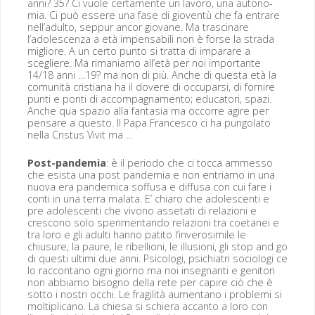
anni? 35? Ci vuole cer­ta­mente un lavoro, una autono­
mia. Ci può essere una fase di gioven­tù che fa entrare
nell’adulto, sep­pur ancor gio­vane. Ma trascinare
l’adolescenza a età impens­abili non è forse la stra­da
migliore. A un cer­to pun­to si trat­ta di impara­re a
scegliere. Ma rima­ni­amo all’età per noi impor­tante
14/18 anni …19? ma non di più. Anche di ques­ta età la
comu­nità cris­tiana ha il dovere di occu­par­si, di fornire
pun­ti e pon­ti di accom­pa­g­na­men­to; edu­ca­tori, spazi.
Anche qua spazio alla fan­ta­sia ma occorre agire per
pen­sare a questo. Il Papa Francesco ci ha pun­go­la­to
nel­la Cristus Viv­it ma …
Post-pan­demia
: è il peri­o­do che ci toc­ca ammes­so
che esista una post pan­demia e non entri­amo in una
nuo­va era pan­dem­i­ca sof­fusa e dif­fusa con cui fare i
con­ti in una ter­ra mala­ta. E’ chiaro che ado­les­cen­ti e
pre ado­les­cen­ti che vivono asse­tati di relazioni e
crescono solo sper­i­men­tan­do relazioni tra coetanei e
tra loro e gli adul­ti han­no pati­to l’inverosimile le
chiusure, la pau­re, le ribel­lioni, le illu­sioni, gli stop and go
di questi ulti­mi due anni. Psi­colo­gi, psichi­a­tri soci­olo­gi ce
lo rac­con­tano ogni giorno ma noi inseg­nan­ti e gen­i­tori
non abbi­amo bisog­no del­la rete per capire ciò che è
sot­to i nos­tri occhi. Le fragilità aumen­tano i prob­le­mi si
molti­pli­cano. La chiesa si schiera accan­to a loro con