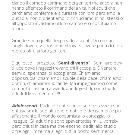
cian­do il como­do cor­ri­mano dei gen­i­tori ma anco­ra non
han­no affer­ra­to il cor­ri­mano del­la vita. Noi adul­ti che
cer­chi­amo con­ferme e sicurezze con loro per­diamo la
bus­so­la, non ci ori­en­ti­amo, ci richi­u­di­amo in noi stes­si o
all’opposto inva­di­amo il loro cam­po e ci sos­ti­tu­iamo
a loro.
Grande sfi­da quel­la dei pread­o­les­cen­ti. Occor­rono
luoghi dove essi pos­sono ritrovar­si, avere pun­ti di rifer­i­
men­to oltre ai loro genitori.
E qui ecco il prog­et­to
. “Semi di ven­to”
. Sem­i­nare pun­
ti luce dove i ragazzi trovano chi li accoglie. Diventare
semi di sper­an­za, di accoglien­za. Chi­ami­amoli
doposcuo­la, chi­ami­amoli scuole del­la pace, chi­ami­amoli
ora­tori, chi­ami­amoli locan­de. Ma impeg­ni­amo­ci come
comu­nità cris­tiana a viver­li, aprir­li, gestir­li, coor­di­narli,
offrir­li. Il Movi­men­to c’è!!!
Ado­les­cen­ti
: L’adolescente con le sue tris­tezze, i suoi
entu­si­as­mi le sue alta­l­ene emo­tive è decisa­mente più
affasci­nante. Il mon­do con­sum­ista lo corteggia, lo
insegue. Gli adul­ti ne sono spaven­tatis­si­mi. Li vor­reb­
bero chiusi in casa ma che escano, dedi­ti allo stu­dio
oltre ogni lim­ite ma alle­gri, tut­ti a pos­to sen­ti­men­tal­