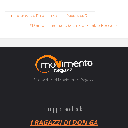
E’
“
”?
LA
NOSTRA
LA
CHIESA
DEL
MANIMAN
#Diamoci una mano (a cura di Rinaldo Rocca)
Sito web del Movi­men­to Ragazzi
Gruppo Facebook:
I
RAGAZZI
DI
DON
GA