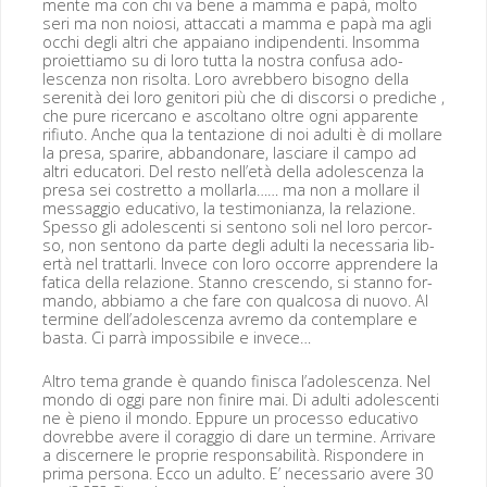
mente ma con chi va bene a mam­ma e papà, molto
seri ma non noiosi, attac­cati a mam­ma e papà ma agli
occhi degli altri che appa­iano indipen­den­ti. Insom­ma
proi­et­ti­amo su di loro tut­ta la nos­tra con­fusa ado­
lescen­za non risol­ta. Loro avreb­bero bisog­no del­la
seren­ità dei loro gen­i­tori più che di dis­cor­si o prediche ,
che pure ricer­cano e ascoltano oltre ogni appar­ente
rifi­u­to. Anche qua la ten­tazione di noi adul­ti è di mol­lare
la pre­sa, sparire, abban­donare, las­cia­re il cam­po ad
altri edu­ca­tori. Del resto nell’età del­la ado­lescen­za la
pre­sa sei costret­to a mol­lar­la…… ma non a mol­lare il
mes­sag­gio educa­ti­vo, la tes­ti­mo­ni­an­za, la relazione.
Spes­so gli ado­les­cen­ti si sentono soli nel loro per­cor­
so, non sentono da parte degli adul­ti la nec­es­saria lib­
ertà nel trat­tar­li. Invece con loro occorre appren­dere la
fat­i­ca del­la relazione. Stan­no crescen­do, si stan­no for­
man­do, abbi­amo a che fare con qual­cosa di nuo­vo. Al
ter­mine dell’adolescenza avre­mo da con­tem­plare e
bas­ta. Ci par­rà impos­si­bile e invece…
Altro tema grande è quan­do finis­ca l’adolescenza. Nel
mon­do di oggi pare non finire mai. Di adul­ti ado­les­cen­ti
ne è pieno il mon­do. Eppure un proces­so educa­ti­vo
dovrebbe avere il cor­ag­gio di dare un ter­mine. Arrivare
a dis­cernere le pro­prie respon­s­abil­ità. Rispon­dere in
pri­ma per­sona. Ecco un adul­to. E’ nec­es­sario avere 30