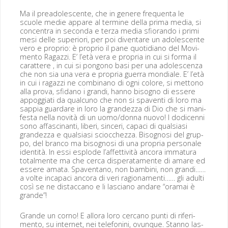
Ma il pread­o­les­cente, che in genere fre­quen­ta le
scuole medie appare al ter­mine del­la pri­ma media, si
con­cen­tra in sec­on­da e terza media sfio­ran­do i pri­mi
mesi delle supe­ri­ori, per poi diventare un ado­les­cente
vero e pro­prio: è pro­prio il pane quo­tid­i­ano del Movi­
men­to Ragazzi. E’ l’età vera e pro­pria in cui si for­ma il
carat­tere , in cui si pon­gono basi per una ado­lescen­za
che non sia una vera e pro­pria guer­ra mon­di­ale. E’ l’età
in cui i ragazzi ne com­bi­nano di ogni col­ore, si met­tono
alla pro­va, sfi­dano i gran­di, han­no bisog­no di essere
appog­giati da qual­cuno che non si spaven­ti di loro ma
sap­pia guardare in loro la grandez­za di Dio che si man­i­
fes­ta nel­la novità di un uomo/donna nuo­vo! I dodi­cen­ni
sono affasci­nan­ti, liberi, sin­ceri, capaci di qual­si­asi
grandez­za e qual­si­asi scioc­chez­za. Bisog­nosi del grup­
po, del bran­co ma bisog­nosi di una pro­pria per­son­ale
iden­tità. In essi esplode l’affettività anco­ra immatu­ra
total­mente ma che cer­ca dis­per­ata­mente di amare ed
essere ama­ta. Spaven­tano, non bam­bi­ni, non gran­di……
a volte inca­paci anco­ra di veri ragion­a­men­ti…… gli adul­ti
così se ne dis­tac­cano e li las­ciano andare “ora­mai è
grande”!
Grande un corno! E allo­ra loro cer­cano pun­ti di rifer­i­
men­to, su inter­net, nei tele­foni­ni, ovunque. Stan­no las­