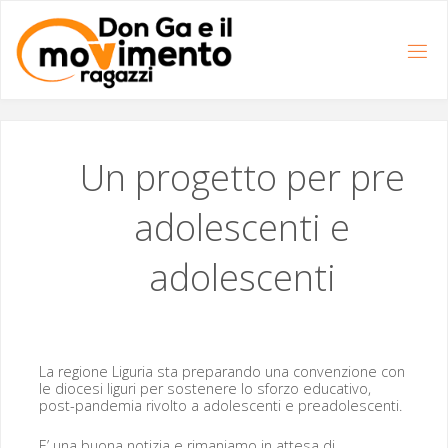
Salta
al
contenuto
Un progetto per pre
adolescenti e
adolescenti
La regione Lig­uria sta preparan­do una con­ven­zione con
le dio­ce­si lig­uri per sostenere lo sfor­zo educa­ti­vo,
post-pan­demia riv­olto a ado­les­cen­ti e preadolescenti.
E’ una buona notizia e rima­ni­amo in atte­sa di