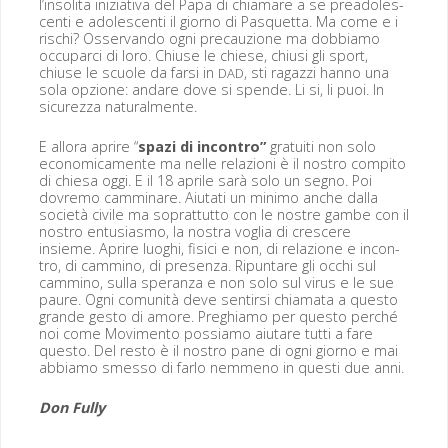
l’insolita inizia­ti­va del Papa di chia­mare a se pread­o­les­
cen­ti e ado­les­cen­ti il giorno di Pas­quet­ta. Ma come e i
rischi? Osser­van­do ogni pre­cauzione ma dob­bi­amo
occu­par­ci di loro. Chiuse le chiese, chiusi gli sport,
chiuse le scuole da far­si in
, sti ragazzi han­no una
DAD
sola opzione: andare dove si spende. Li si, li puoi. In
sicurez­za naturalmente.
E allo­ra aprire “
spazi di incon­tro”
gra­tu­iti non solo
eco­nomi­ca­mente ma nelle relazioni è il nos­tro com­pi­to
di chiesa oggi. E il 18 aprile sarà solo un seg­no. Poi
dovre­mo cam­minare. Aiu­tati un min­i­mo anche dal­la
soci­età civile ma soprat­tut­to con le nos­tre gambe con il
nos­tro entu­si­as­mo, la nos­tra voglia di crescere
insieme. Aprire luoghi, fisi­ci e non, di relazione e incon­
tro, di cam­mi­no, di pre­sen­za. Ripuntare gli occhi sul
cam­mi­no, sul­la sper­an­za e non solo sul virus e le sue
pau­re. Ogni comu­nità deve sen­tir­si chia­ma­ta a questo
grande gesto di amore. Preghi­amo per questo per­ché
noi come Movi­men­to pos­si­amo aiutare tut­ti a fare
questo. Del resto è il nos­tro pane di ogni giorno e mai
abbi­amo smes­so di far­lo nem­meno in questi due anni.
Don Ful­ly