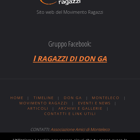
Sito web del Movi­men­to Ragazzi
Gruppo Facebook:
I
RAGAZZI
DI
DON
GA
HOME
|
TIMELINE
|
DON GA
|
MONTELECO
|
MOVIMENTO RAGAZZI
|
EVENTI E NEWS
|
ARTICOLI
|
ARCHIVI E GALLERIE
|
CONTATTI E LINK UTILI
CONTATTI:
Associazione Amici di Monteleco
Sito web realizzato da
Web MIT