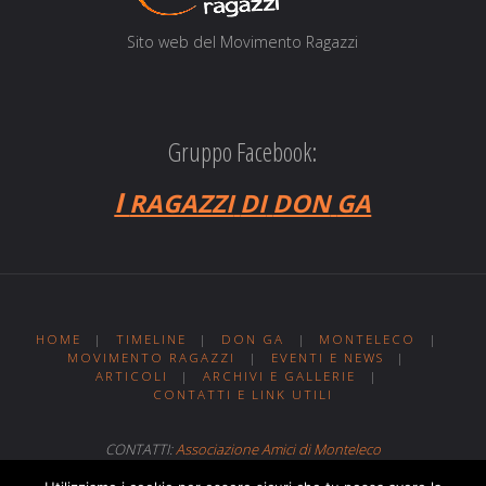
Sito web del Movi­men­to Ragazzi
Gruppo Facebook:
I
RAGAZZI
DI
DON
GA
HOME
|
TIMELINE
|
DON GA
|
MONTELECO
|
MOVIMENTO RAGAZZI
|
EVENTI E NEWS
|
ARTICOLI
|
ARCHIVI E GALLERIE
|
CONTATTI E LINK UTILI
CONTATTI:
Associazione Amici di Monteleco
Sito web realizzato da
Web MIT