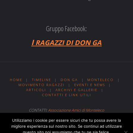
Gruppo Facebook:
I
RAGAZZI
DI
DON
GA
HOME
|
TIMELINE
|
DON GA
|
MONTELECO
|
MOVIMENTO RAGAZZI
|
EVENTI E NEWS
|
ARTICOLI
|
ARCHIVI E GALLERIE
|
CONTATTI E LINK UTILI
CONTATTI:
Associazione Amici di Monteleco
Sito web realizzato da
Web MIT
Utilizziamo i cookie per essere sicuri che tu possa avere la
migliore esperienza sul nostro sito. Se continui ad utilizzare
questo sito noi assumiamo che tu ne sia felice.