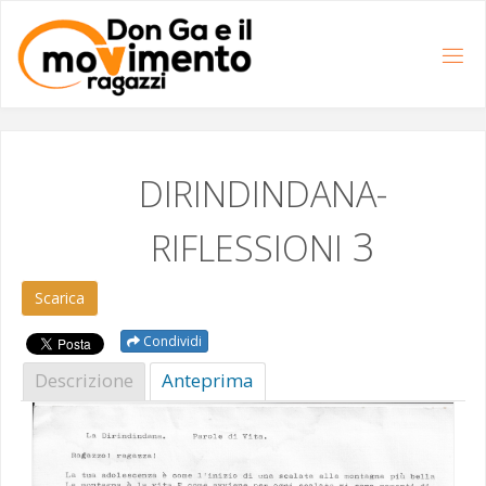
Salta
al
contenuto
DIRINDINDANA-
3
RIFLESSIONI
Scar­i­ca
Condividi
Descrizione
Antepri­ma