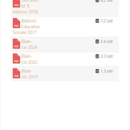
4.2
SENTIERO
MB
M. R.
bilan­cio 2018
Bilan­cio
7.2
MB
Educa­ti­vo
Sociale 2017
Bilan­
5.6
MB
cio 2024
Bilan­
3.3
MB
cio 2022
Bilan­
1.3
MB
cio 2019