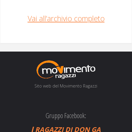
Vai all’archiv­io completo
Sito web del Movi­men­to Ragazzi
Gruppo Facebook:
I
RAGAZZI
DI
DON
GA