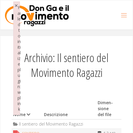
Salta
×
al
F
contenuto
ai
le
d
t
o
in
iti
Archivio: Il sentiero del
al
iz
e
Movimento Ragazzi
pl
u
gi
n:
w
pl
Dimen­
in
sione
k
Nome
Descrizione
del file
Failed to initialize plugin: wplink
Il sen­tiero del Movi­men­to Ragazzi