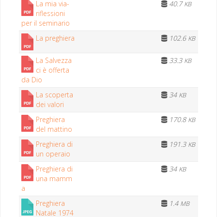
La mia via-
40.7
KB
rif­les­sioni
per il seminario
La preghiera
102.6
KB
La Salvez­za
33.3
KB
ci è offer­ta
da Dio
La scop­er­ta
34
KB
dei valori
Preghiera
170.8
KB
del mattino
Preghiera di
191.3
KB
un operaio
Preghiera di
34
KB
una mamm
a
Preghiera
1.4
MB
Natale 1974