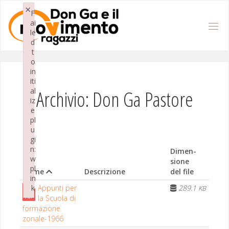
Salta
×
al
F
contenuto
ai
le
d
t
o
in
iti
Archivio: Don Ga Pastore
al
iz
e
pl
u
gi
n:
Dimen­
w
sione
pl
Nome
Descrizione
del file
in
Appun­ti per
289.1
k
KB
la Scuo­la di
Failed to initialize plugin: wplink
for­mazione
zonale-1966