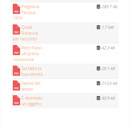
Preghiera
289.7
KB
Pasqua
1974
Quad
1.7
MB
9‑traccia
per racconto
Ritiro Fan­ci­
42.3
KB
ul­li pri­ma
comunione
Sia fat­ta la
20.1
KB
tua volontà
Val­ore del
212.6
KB
lavoro
È diven­ta­to
40.9
KB
un oggetto