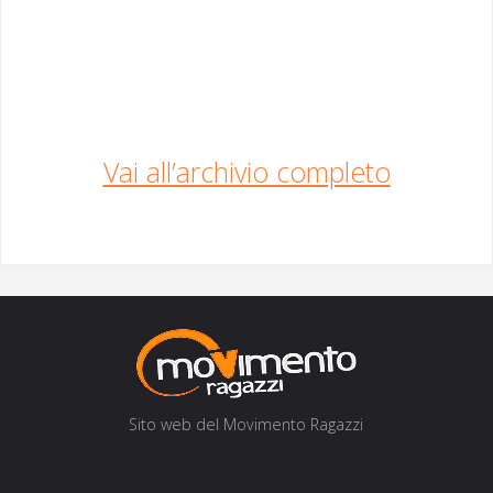
Vai all’archiv­io completo
Sito web del Movi­men­to Ragazzi