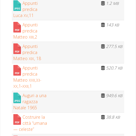
Appun­ti
1.2
MB
pred­i­ca
Luca
,11
XV
Appun­ti
143
KB
pred­i­ca
Mat­teo
,2
XIII
Appun­ti
277.5
KB
pred­i­ca
Mat­teo
, 18
XIX
Appun­ti
520.7
KB
pred­i­ca
Mat­teo
,
XXII
33-
,1‑
,1
XX
XXII
Auguri a una
949.6
KB
ragaz­za
Natale 1965
Costru­ire la
38.8
KB
cit­tà “umana
— celeste”