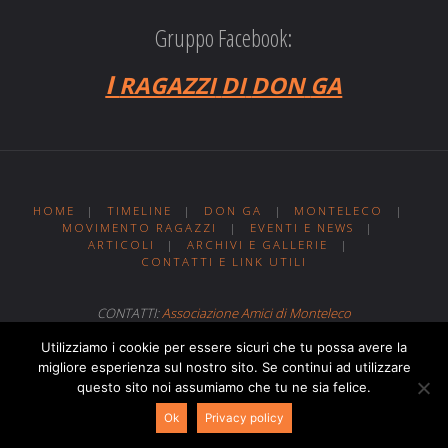
Gruppo Facebook:
I
RAGAZZI
DI
DON
GA
HOME
|
TIMELINE
|
DON GA
|
MONTELECO
|
MOVIMENTO RAGAZZI
|
EVENTI E NEWS
|
ARTICOLI
|
ARCHIVI E GALLERIE
|
CONTATTI E LINK UTILI
CONTATTI:
Associazione Amici di Monteleco
Sito web realizzato da
Web MIT
Utilizziamo i cookie per essere sicuri che tu possa avere la
migliore esperienza sul nostro sito. Se continui ad utilizzare
questo sito noi assumiamo che tu ne sia felice.
Powered by
Fluida
&
WordPress.
Ok
Privacy policy