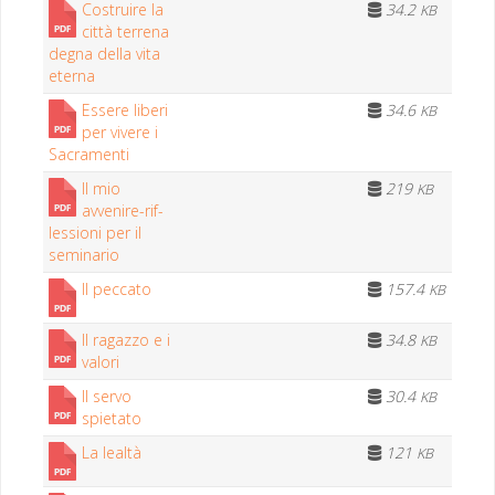
Costru­ire la
34.2
KB
cit­tà ter­re­na
deg­na del­la vita
eterna
Essere liberi
34.6
KB
per vivere i
Sacramenti
Il mio
219
KB
avvenire-rif­
les­sioni per il
seminario
Il peccato
157.4
KB
Il ragaz­zo e i
34.8
KB
valori
Il ser­vo
30.4
KB
spietato
La lealtà
121
KB