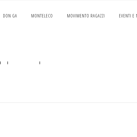
DON GA
MONTELECO
MOVIMENTO RAGAZZI
EVENTI E
ppunti predica Matteo
XI