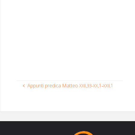
Appunti predica Matteo
,
,1‑
,1
XXII
33-XX
XXII