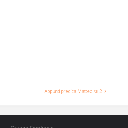
Appunti predica Matteo
,2
XIII