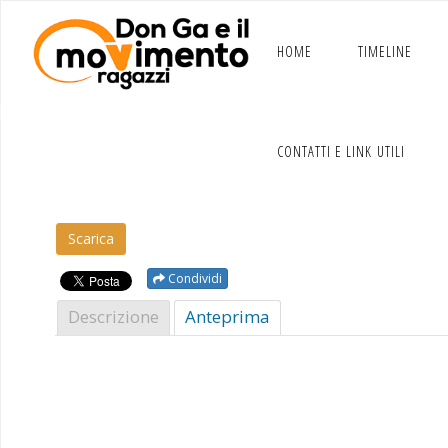
Salta
al
contenuto
HOME
TIMELINE
CONTATTI E LINK UTILI
A
Scar­i­ca
Condividi
Descrizione
Antepri­ma