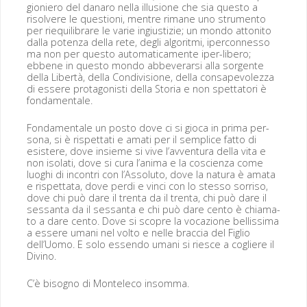
gion­iero del danaro nel­la illu­sione che sia questo a
risol­vere le ques­tioni, men­tre rimane uno stru­men­to
per riequi­li­brare le varie ingius­tizie; un mon­do attoni­to
dal­la poten­za del­la rete, degli algo­rit­mi, iper­con­nes­so
ma non per questo auto­mati­ca­mente iper-libero;
ebbene in questo mon­do abbev­er­ar­si alla sor­gente
del­la Lib­ertà, del­la Con­di­vi­sione, del­la con­sapev­olez­za
di essere pro­tag­o­nisti del­la Sto­ria e non spet­ta­tori è
fondamentale.
Fon­da­men­tale un pos­to dove ci si gio­ca in pri­ma per­
sona, si è rispet­tati e amati per il sem­plice fat­to di
esistere, dove insieme si vive l’avventura del­la vita e
non iso­lati, dove si cura l’anima e la coscien­za come
luoghi di incon­tri con l’Assoluto, dove la natu­ra è ama­ta
e rispet­ta­ta, dove per­di e vin­ci con lo stes­so sor­riso,
dove chi può dare il trenta da il trenta, chi può dare il
ses­san­ta da il ses­san­ta e chi può dare cen­to è chiam­a­
to a dare cen­to. Dove si sco­pre la vocazione bel­lis­si­ma
a essere umani nel volto e nelle brac­cia del Figlio
dell’Uomo. E solo essendo umani si riesce a cogliere il
Divino.
C’è bisog­no di Mon­t­ele­co insomma.