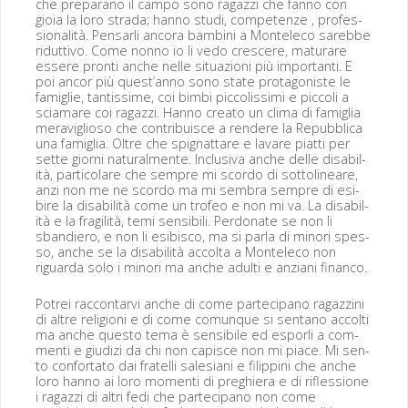
che prepara­no il cam­po sono ragazzi che fan­no con
gioia la loro stra­da; han­no stu­di, com­pe­ten­ze , pro­fes­
sion­al­ità. Pen­sar­li anco­ra bam­bi­ni a Mon­t­ele­co sarebbe
ridut­ti­vo. Come non­no io li vedo crescere, mat­u­rare
essere pron­ti anche nelle situ­azioni più impor­tan­ti. E
poi ancor più quest’anno sono state pro­tag­o­niste le
famiglie, tan­tis­sime, coi bim­bi pic­col­is­si­mi e pic­coli a
scia­mare coi ragazzi. Han­no cre­ato un cli­ma di famiglia
mer­av­iglioso che con­tribuisce a ren­dere la Repub­bli­ca
una famiglia. Oltre che spig­nattare e lavare piat­ti per
sette giorni nat­u­ral­mente. Inclu­si­va anche delle dis­abil­
ità, par­ti­co­lare che sem­pre mi scor­do di sot­to­lin­eare,
anzi non me ne scor­do ma mi sem­bra sem­pre di esi­
bire la dis­abil­ità come un tro­feo e non mi va. La dis­abil­
ità e la fragilità, temi sen­si­bili. Per­do­nate se non li
sbandiero, e non li esi­bis­co, ma si par­la di minori spes­
so, anche se la dis­abil­ità accol­ta a Mon­t­ele­co non
riguar­da solo i minori ma anche adul­ti e anziani financo.
Potrei rac­con­tarvi anche di come parte­ci­pano ragazz­i­ni
di altre reli­gioni e di come comunque si sen­tano accolti
ma anche questo tema è sen­si­bile ed esporli a com­
men­ti e giudizi da chi non capisce non mi piace. Mi sen­
to con­for­t­a­to dai fratel­li sale­siani e fil­ip­pi­ni che anche
loro han­no ai loro momen­ti di preghiera e di rif­les­sione
i ragazzi di altri fedi che parte­ci­pano non come