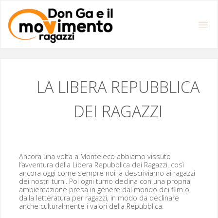
Salta
al
contenuto
LA
LIBERA
REPUBBLICA
DEI
RAGAZZI
Anco­ra una vol­ta a Mon­t­ele­co abbi­amo vis­su­to
l’avventura del­la Lib­era Repub­bli­ca dei Ragazzi, così
anco­ra oggi come sem­pre noi la descriv­i­amo ai ragazzi
dei nos­tri turni. Poi ogni turno dec­li­na con una pro­pria
ambi­en­tazione pre­sa in genere dal mon­do dei film o
dal­la let­ter­atu­ra per ragazzi, in modo da dec­linare
anche cul­tural­mente i val­ori del­la Repubblica.