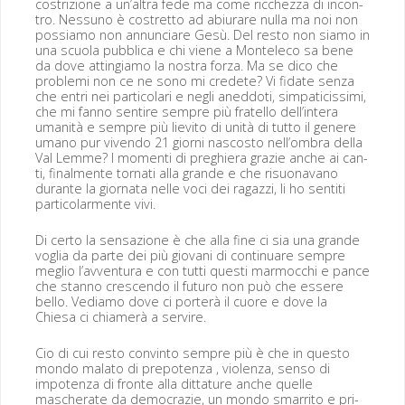
costrizione a un’altra fede ma come ric­chez­za di incon­
tro. Nes­suno è costret­to ad abi­u­rare nul­la ma noi non
pos­si­amo non annun­cia­re Gesù. Del resto non siamo in
una scuo­la pub­bli­ca e chi viene a Mon­t­ele­co sa bene
da dove attin­giamo la nos­tra forza. Ma se dico che
prob­le­mi non ce ne sono mi cre­dete? Vi fidate sen­za
che entri nei par­ti­co­lari e negli aned­doti, sim­pati­cis­si­mi,
che mi fan­no sen­tire sem­pre più fratel­lo dell’intera
uman­ità e sem­pre più lievi­to di unità di tut­to il genere
umano pur viven­do 21 giorni nascos­to nell’ombra del­la
Val Lemme? I momen­ti di preghiera gra­zie anche ai can­
ti, final­mente tor­nati alla grande e che risuon­a­vano
durante la gior­na­ta nelle voci dei ragazzi, li ho sen­ti­ti
par­ti­co­lar­mente vivi.
Di cer­to la sen­sazione è che alla fine ci sia una grande
voglia da parte dei più gio­vani di con­tin­uare sem­pre
meglio l’avventura e con tut­ti questi mar­moc­chi e pance
che stan­no crescen­do il futuro non può che essere
bel­lo. Vedi­amo dove ci porterà il cuore e dove la
Chiesa ci chi­amerà a servire.
Cio di cui resto con­vin­to sem­pre più è che in questo
mon­do mala­to di pre­poten­za , vio­len­za, sen­so di
impoten­za di fronte alla dit­tature anche quelle
mascher­ate da democra­zie, un mon­do smar­ri­to e pri­