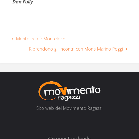
Don Ful­ly
Monteleco è Monteleco!
Riprendono gli incontri con Mons Marino Poggi
Sito web del Movi­men­to Ragazzi