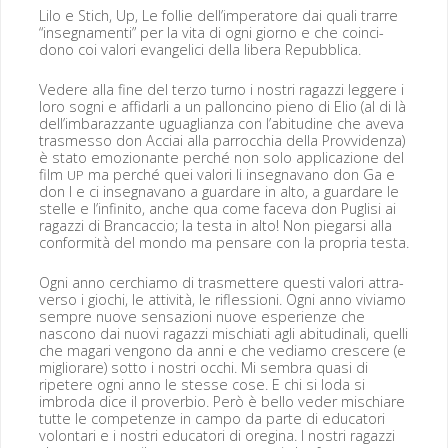
Lilo e Stich, Up, Le fol­lie dell’imperatore dai quali trarre
“inseg­na­men­ti” per la vita di ogni giorno e che coin­ci­
dono coi val­ori evan­geli­ci del­la lib­era Repubblica.
Vedere alla fine del ter­zo turno i nos­tri ragazzi leg­gere i
loro sog­ni e affi­dar­li a un pal­lon­ci­no pieno di Elio (al di là
dell’imbarazzante uguaglian­za con l’abitudine che ave­va
trasmes­so don Acciai alla par­roc­chia del­la Provvi­den­za)
è sta­to emozio­nante per­ché non solo appli­cazione del
film
ma per­ché quei val­ori li inseg­na­vano don Ga e
UP
don I e ci inseg­na­vano a guardare in alto, a guardare le
stelle e l’infinito, anche qua come face­va don Puglisi ai
ragazzi di Bran­cac­cio; la tes­ta in alto! Non pie­gar­si alla
con­for­mità del mon­do ma pen­sare con la pro­pria testa.
Ogni anno cer­chi­amo di trasmet­tere questi val­ori attra­
ver­so i giochi, le attiv­ità, le rif­les­sioni. Ogni anno vivi­amo
sem­pre nuove sen­sazioni nuove espe­rien­ze che
nascono dai nuovi ragazzi mis­chiati agli abi­tu­di­nali, quel­li
che mag­a­ri ven­gono da anni e che vedi­amo crescere (e
miglio­rare) sot­to i nos­tri occhi. Mi sem­bra qua­si di
ripetere ogni anno le stesse cose. E chi si loda si
imbro­da dice il prover­bio. Però è bel­lo ved­er mis­chiare
tutte le com­pe­ten­ze in cam­po da parte di edu­ca­tori
volon­tari e i nos­tri edu­ca­tori di oregi­na. I nos­tri ragazzi