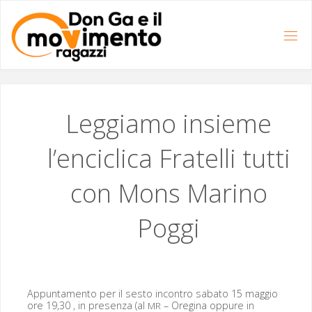
Salta
al
contenuto
Leggiamo insieme
l’enciclica Fratelli tutti
con Mons Marino
Poggi
Appun­ta­men­to per il ses­to incon­tro saba­to 15 mag­gio
ore 19,30 , in pre­sen­za (al
– Oregi­na oppure in
MR