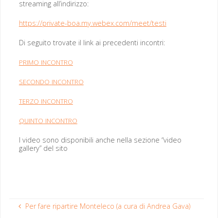
stream­ing all’indirizzo:
https://private-boa.my.webex.com/meet/testi
Di segui­to trovate il link ai prece­den­ti incontri:
PRIMO
INCONTRO
SECONDO
INCONTRO
TERZO
INCONTRO
QUINTO
INCONTRO
I video sono disponi­bili anche nel­la sezione “video
gallery” del sito
Per fare ripartire Monteleco (a cura di Andrea Gava)