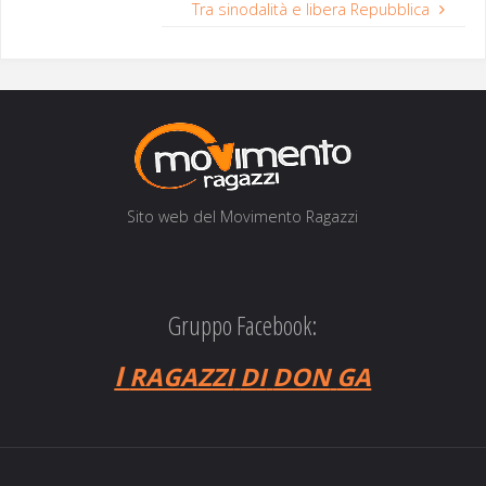
Tra sinodalità e libera Repubblica
Sito web del Movi­men­to Ragazzi
Gruppo Facebook:
I
RAGAZZI
DI
DON
GA