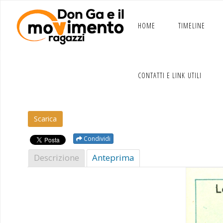
Salta
al
contenuto
HOME
TIMELINE
CONTATTI E LINK UTILI
Scar­i­ca
Condividi
Descrizione
Antepri­ma