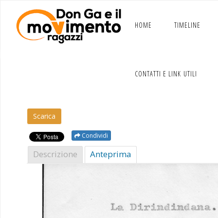
Salta
al
contenuto
HOME
TIMELINE
CONTATTI E LINK UTILI
Scar­i­ca
Condividi
Descrizione
Antepri­ma