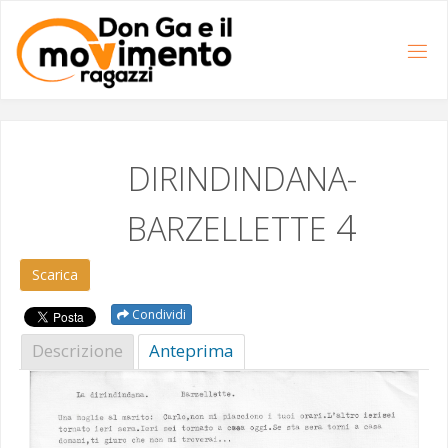
Salta
al
contenuto
DIRINDINDANA-
4
BARZELLETTE
Scar­i­ca
Condividi
Descrizione
Antepri­ma