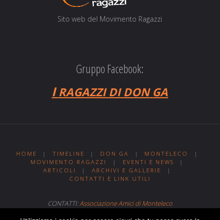
Sito web del Movi­men­to Ragazzi
Gruppo Facebook:
I
RAGAZZI
DI
DON
GA
HOME
|
TIMELINE
|
DON GA
|
MONTELECO
|
MOVIMENTO RAGAZZI
|
EVENTI E NEWS
|
ARTICOLI
|
ARCHIVI E GALLERIE
|
CONTATTI E LINK UTILI
CONTATTI:
Associazione Amici di Monteleco
Sito web realizzato da
Web MIT