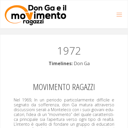
Salta
al
contenuto
1972
Timelines:
Don Ga
MOVIMENTO
RAGAZZI
Nel 1969, In un peri­o­do par­ti­co­lar­mente dif­fi­cile e
seg­na­to da sof­feren­za, don Ga matu­ra attra­ver­so
dis­cus­sioni ser­ali a Mon­t­ele­co con i suoi gio­vani edu­
ca­tori, l’idea di un “movi­men­to” del quale carat­ter­is­ti­
ca prin­ci­pale sia l’apertura ver­so ogni tipo di realtà.
L’intento è quel­lo di fon­dare un grup­po di edu­ca­tori