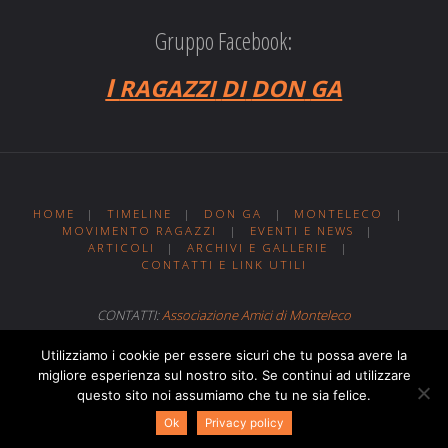
Gruppo Facebook:
I
RAGAZZI
DI
DON
GA
HOME
|
TIMELINE
|
DON GA
|
MONTELECO
|
MOVIMENTO RAGAZZI
|
EVENTI E NEWS
|
ARTICOLI
|
ARCHIVI E GALLERIE
|
CONTATTI E LINK UTILI
CONTATTI:
Associazione Amici di Monteleco
Sito web realizzato da
Web MIT
Utilizziamo i cookie per essere sicuri che tu possa avere la
migliore esperienza sul nostro sito. Se continui ad utilizzare
questo sito noi assumiamo che tu ne sia felice.
Powered by
Fluida
&
WordPress.
Ok
Privacy policy