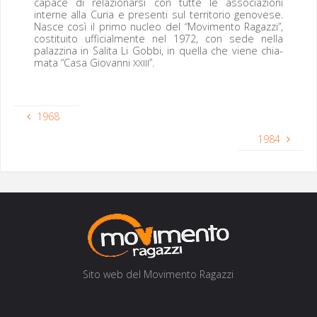
capace di relazionar­si con tutte le asso­ci­azioni
interne alla Curia e pre­sen­ti sul ter­ri­to­rio gen­ovese.
Nasce così il pri­mo nucleo del “Movi­men­to Ragazzi”,
cos­ti­tu­ito uffi­cial­mente nel 1972, con sede nel­la
palazz­i­na in Sali­ta Li Gob­bi, in quel­la che viene chia­
ma­ta “Casa Gio­van­ni
”.
XXIII
1968
1984
Sito web del Movi­men­to Ragazzi