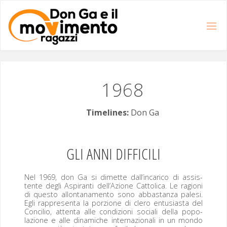
Salta
al
contenuto
1968
Timelines:
Don Ga
GLI
ANNI
DIFFICILI
Nel 1969, don Ga si dimette dall’incarico di assis­
tente degli Aspi­ran­ti dell’Azione Cat­toli­ca. Le ragioni
di questo allon­tana­men­to sono abbas­tan­za pale­si.
Egli rap­p­re­sen­ta la porzione di clero entu­si­as­ta del
Con­cilio, atten­ta alle con­dizioni sociali del­la popo­
lazione e alle dinamiche inter­nazion­ali in un mon­do