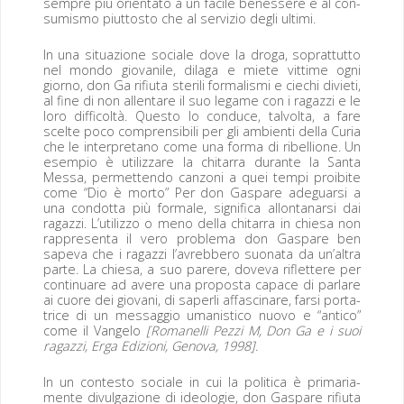
sem­pre più ori­en­ta­to a un facile benessere e al con­
sum­is­mo piut­tosto che al servizio degli ultimi.
In una situ­azione sociale dove la dro­ga, soprat­tut­to
nel mon­do gio­vanile, dila­ga e miete vit­time ogni
giorno, don Ga rifi­u­ta ster­ili for­mal­is­mi e ciechi divi­eti,
al fine di non allentare il suo legame con i ragazzi e le
loro dif­fi­coltà. Questo lo con­duce, tal­vol­ta, a fare
scelte poco com­pren­si­bili per gli ambi­en­ti del­la Curia
che le inter­pre­tano come una for­ma di ribel­lione. Un
esem­pio è uti­liz­zare la chi­tar­ra durante la San­ta
Mes­sa, per­me­t­ten­do can­zoni a quei tem­pi proib­ite
come “Dio è mor­to” Per don Gas­pare adeguar­si a
una con­dot­ta più for­male, sig­nifi­ca allon­ta­nar­si dai
ragazzi. L’utilizzo o meno del­la chi­tar­ra in chiesa non
rap­p­re­sen­ta il vero prob­le­ma don Gas­pare ben
sape­va che i ragazzi l’avrebbero suona­ta da un’altra
parte. La chiesa, a suo parere, dove­va riflet­tere per
con­tin­uare ad avere una pro­pos­ta capace di par­lare
ai cuore dei gio­vani, di saper­li affascinare, far­si por­ta­
trice di un mes­sag­gio uman­is­ti­co nuo­vo e “anti­co”
come il Van­ge­lo
[Romanel­li Pezzi M, Don Ga e i suoi
ragazzi, Erga Edi­zioni, Gen­o­va, 1998].
In un con­testo sociale in cui la polit­i­ca è pri­mari­a­
mente divul­gazione di ide­olo­gie, don Gas­pare rifi­u­ta