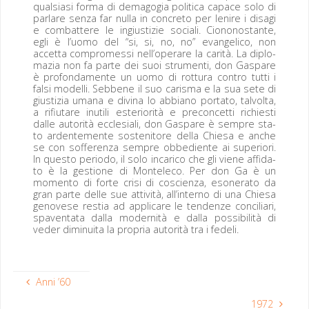
qual­si­asi for­ma di dem­a­gogia polit­i­ca capace solo di
par­lare sen­za far nul­la in con­cre­to per lenire i dis­a­gi
e com­bat­tere le ingius­tizie sociali. Ciononos­tante,
egli è l’uomo del “si, si, no, no” evan­geli­co, non
accetta com­pro­mes­si nell’operare la car­ità. La diplo­
mazia non fa parte dei suoi stru­men­ti, don Gas­pare
è pro­fon­da­mente un uomo di rot­tura con­tro tut­ti i
fal­si mod­el­li. Sebbene il suo caris­ma e la sua sete di
gius­tizia umana e div­ina lo abbiano por­ta­to, tal­vol­ta,
a rifi­utare inutili este­ri­or­ità e pre­con­cetti richi­esti
dalle autorità eccle­siali, don Gas­pare è sem­pre sta­
to arden­te­mente sosten­i­tore del­la Chiesa e anche
se con sof­feren­za sem­pre obbe­di­ente ai supe­ri­ori.
In questo peri­o­do, il solo incar­i­co che gli viene affida­
to è la ges­tione di Mon­t­ele­co. Per don Ga è un
momen­to di forte crisi di coscien­za, eson­er­a­to da
gran parte delle sue attiv­ità, all’interno di una Chiesa
gen­ovese res­tia ad appli­care le ten­den­ze con­cil­iari,
spaven­ta­ta dal­la moder­nità e dal­la pos­si­bil­ità di
ved­er dimi­nui­ta la pro­pria autorità tra i fedeli.
Anni ’60
1972