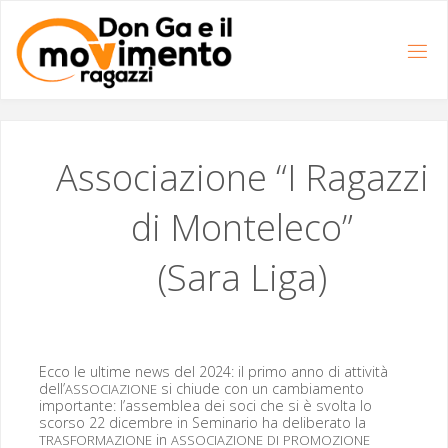
Salta
al
contenuto
Associazione “I Ragazzi
di Monteleco”
(Sara Liga)
Ecco le ultime news del 2024: il pri­mo anno di attiv­ità
dell’
si chi­ude con un cam­bi­a­men­to
ASSOCIAZIONE
impor­tante: l’assemblea dei soci che si è svol­ta lo
scor­so 22 dicem­bre in Sem­i­nario ha delib­er­a­to la
in
TRASFORMAZIONE
ASSOCIAZIONE
DI
PROMOZIONE