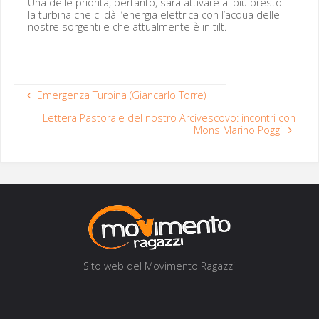
Una delle pri­or­ità, per­tan­to, sarà atti­vare al più presto
la turbina che ci dà l’energia elet­tri­ca con l’acqua delle
nos­tre sor­gen­ti e che attual­mente è in tilt.
Emergenza Turbina (Giancarlo Torre)
Lettera Pastorale del nostro Arcivescovo: incontri con
Mons Marino Poggi
Sito web del Movi­men­to Ragazzi