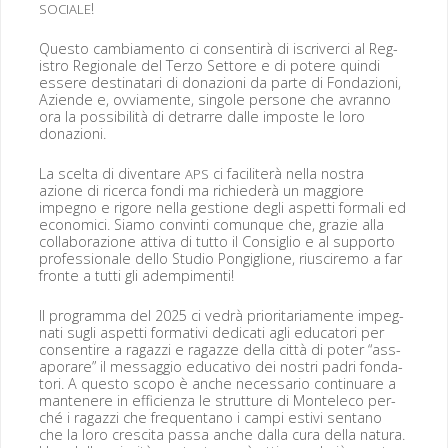
!
SOCIALE
Questo cam­bi­a­men­to ci con­sen­tirà di iscriver­ci al Reg­
istro Regionale del Ter­zo Set­tore e di potere quin­di
essere des­ti­natari di don­azioni da parte di Fon­dazioni,
Aziende e, ovvi­a­mente, sin­gole per­sone che avran­no
ora la pos­si­bil­ità di detrarre dalle imposte le loro
donazioni.
La scelta di diventare
ci faciliterà nel­la nos­tra
APS
azione di ricer­ca fon­di ma richiederà un mag­giore
impeg­no e rig­ore nel­la ges­tione degli aspet­ti for­mali ed
eco­nomi­ci. Siamo con­vin­ti comunque che, gra­zie alla
col­lab­o­razione atti­va di tut­to il Con­siglio e al sup­por­to
pro­fes­sion­ale del­lo Stu­dio Pongiglione, rius­cire­mo a far
fronte a tut­ti gli adempimenti!
Il pro­gram­ma del 2025 ci vedrà pri­or­i­tari­a­mente impeg­
nati sug­li aspet­ti for­ma­tivi ded­i­cati agli edu­ca­tori per
con­sen­tire a ragazzi e ragazze del­la cit­tà di pot­er “ass­
apo­rare” il mes­sag­gio educa­ti­vo dei nos­tri padri fonda­
tori. A questo scopo è anche nec­es­sario con­tin­uare a
man­tenere in effi­cien­za le strut­ture di Mon­t­ele­co per­
ché i ragazzi che fre­quen­tano i campi estivi sen­tano
che la loro cresci­ta pas­sa anche dal­la cura del­la natu­ra.