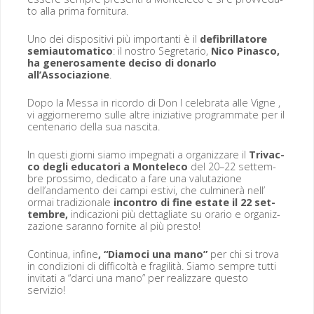
to alla pri­ma fornitura.
Uno dei dis­pos­i­tivi più impor­tan­ti è il
defib­ril­la­tore
semi­au­to­mati­co
: il nos­tro Seg­re­tario,
Nico Pinasco,
ha gen­erosa­mente deciso di donarlo
all’Associazione
.
Dopo la Mes­sa in ricor­do di Don I cel­e­bra­ta alle Vigne ,
vi aggiorner­e­mo sulle altre inizia­tive pro­gram­mate per il
cen­te­nario del­la sua nascita.
In questi giorni siamo impeg­nati a orga­niz­zare il
Trivac­
co degli edu­ca­tori a Mon­t­ele­co
del 20–22 set­tem­
bre prossi­mo, ded­i­ca­to a fare una val­u­tazione
dell’andamento dei campi estivi, che cul­min­erà nell’
ormai tradizionale
incon­tro di fine estate il 22 set­
tem­bre,
indi­cazioni più det­tagli­ate su orario e orga­niz­
zazione saran­no for­nite al più presto!
Con­tin­ua, infine
, “Diamo­ci una mano”
per chi si tro­va
in con­dizioni di dif­fi­coltà e fragilità. Siamo sem­pre tut­ti
invi­tati a “dar­ci una mano” per real­iz­zare questo
servizio!