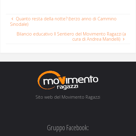
Quanto resta della notte? (terzo anno di Cammino
Sinodale)
Bilancio educativo Il Sentiero del Movimento Ragazzi (a
cura di Andrea Mandelli)
Sito web del Movi­men­to Ragazzi
Gruppo Facebook: