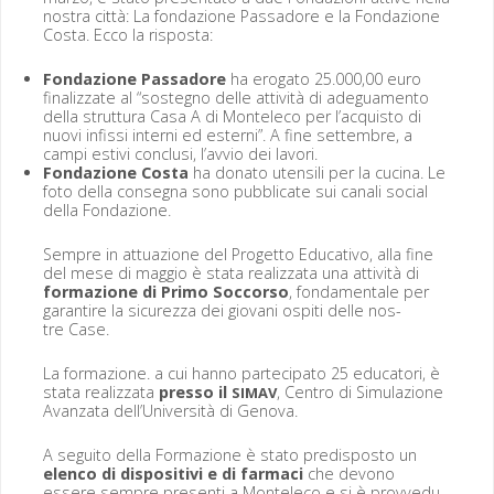
nos­tra cit­tà: La fon­dazione Pas­sadore e la Fon­dazione
Cos­ta. Ecco la risposta:
Fon­dazione Pas­sadore
ha eroga­to 25.000,00 euro
final­iz­zate al “sosteg­no delle attiv­ità di adegua­men­to
del­la strut­tura Casa A di Mon­t­ele­co per l’ac­quis­to di
nuovi infis­si interni ed esterni”. A fine set­tem­bre, a
campi estivi con­clusi, l’avvio dei lavori.
Fon­dazione Cos­ta
ha dona­to uten­sili per la cuci­na. Le
foto del­la con­seg­na sono pub­bli­cate sui canali social
del­la Fondazione.
Sem­pre in attuazione del Prog­et­to Educa­ti­vo, alla fine
del mese di mag­gio è sta­ta real­iz­za­ta una attiv­ità di
for­mazione di Pri­mo Soc­cor­so
, fon­da­men­tale per
garan­tire la sicurez­za dei gio­vani ospi­ti delle nos­
tre Case.
La for­mazione. a cui han­no parte­ci­pa­to 25 edu­ca­tori, è
sta­ta real­iz­za­ta
pres­so il
, Cen­tro di Sim­u­lazione
SIMAV
Avan­za­ta dell’Università di Genova.
A segui­to del­la For­mazione è sta­to pre­dis­pos­to un
elen­co di dis­pos­i­tivi e di far­ma­ci
che devono
essere sem­pre pre­sen­ti a Mon­t­ele­co e si è provve­du­