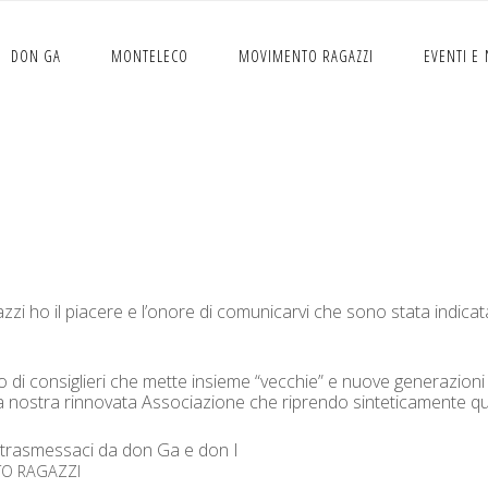
DON GA
MONTELECO
MOVIMENTO RAGAZZI
EVENTI E
e: “I
RAGAZZI
DI
MONTELE
gazzi ho il piacere e l’onore di comu­ni­carvi che sono sta­ta indi­ca
­to di con­siglieri che mette insieme “vec­chie” e nuove gen­er­azi
­la nos­tra rin­no­va­ta Asso­ci­azione che ripren­do sin­teti­ca­mente q
va trasmes­saci da don Ga e don I
TO
RAGAZZI