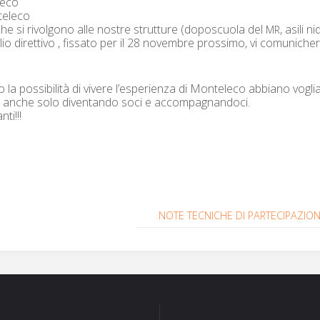
le­co
­ele­co
 che si riv­ol­go­no alle nos­tre strut­ture (doposcuo­la del
, asili n
MR
io diret­ti­vo , fis­sato per il 28 novem­bre prossi­mo, vi comu­niche
la pos­si­bil­ità di vivere l’esperienza di Mon­t­ele­co abbiano vogl
a anche solo diven­tan­do soci e accom­pa­g­nan­do­ci.
ti!!!
NOTE
TECNICHE
DI
PARTECIPAZIO