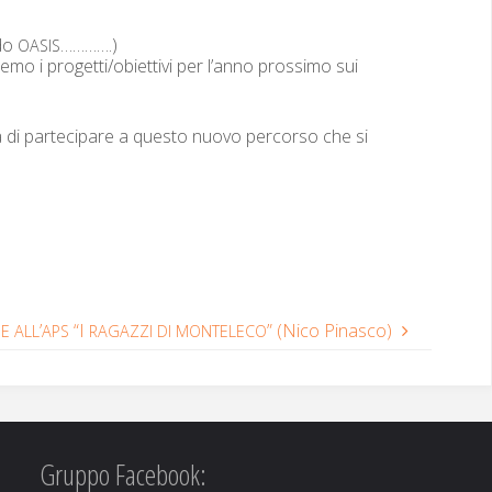
ido
………….)
OASIS
r­e­mo i progetti/obiettivi per l’anno prossi­mo sui
ia di parte­ci­pare a questo nuo­vo per­cor­so che si
’
“I
” (Nico Pinasco)
NE
ALL
APS
RAGAZZI
DI
MONTELECO
Gruppo Facebook: