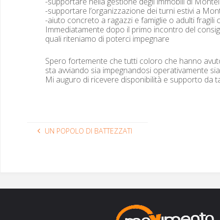
-sup­port­are nel­la ges­tione degli immo­bili di Mon­t­e
-sup­port­are l’organizzazione dei turni estivi a Mon­t
-aiu­to con­cre­to a ragazzi e famiglie o adul­ti frag­ili
Imme­di­ata­mente dopo il pri­mo incon­tro del con­sigl
quali rite­ni­amo di poter­ci impegnare
Spero forte­mente che tut­ti col­oro che han­no avu­to 
sta avvian­do sia impeg­nan­dosi oper­a­ti­va­mente si
Mi auguro di rice­vere disponi­bil­ità e sup­por­to da tan
UN
POPOLO
DI
BATTEZZATI