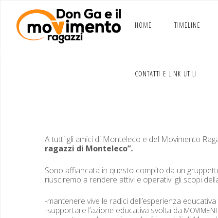
Salta
al
contenuto
HOME
TIMELINE
CONTATTI E LINK UTILI
Associazion
A tut­ti gli ami­ci di Mon­t­ele­co e del Movi­men­to Ra
ragazzi di Monteleco”.
Sono affi­an­ca­ta in questo com­pi­to da un grup­pet
rius­cire­mo a ren­dere attivi e oper­a­tivi gli scopi del
-man­tenere vive le radi­ci dell’esperienza educa­ti­
-sup­port­are l’azione educa­ti­va svol­ta da
MOVIMEN