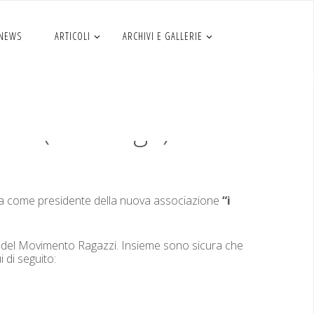
 NEWS
ARTICOLI
ARCHIVI E GALLERIE
” (Sara Liga)
CO
­ta come pres­i­dente del­la nuo­va asso­ci­azione
“i
oni del Movi­men­to Ragazzi. Insieme sono sicu­ra che
ui di seguito: