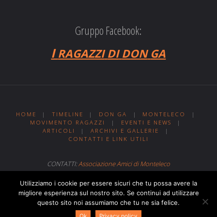
Gruppo Facebook:
I
RAGAZZI
DI
DON
GA
HOME
|
TIMELINE
|
DON GA
|
MONTELECO
|
MOVIMENTO RAGAZZI
|
EVENTI E NEWS
|
ARTICOLI
|
ARCHIVI E GALLERIE
|
CONTATTI E LINK UTILI
CONTATTI:
Associazione Amici di Monteleco
Sito web realizzato da
Web MIT
Utilizziamo i cookie per essere sicuri che tu possa avere la
migliore esperienza sul nostro sito. Se continui ad utilizzare
questo sito noi assumiamo che tu ne sia felice.
Powered by
Fluida
&
WordPress.
Ok
Privacy policy