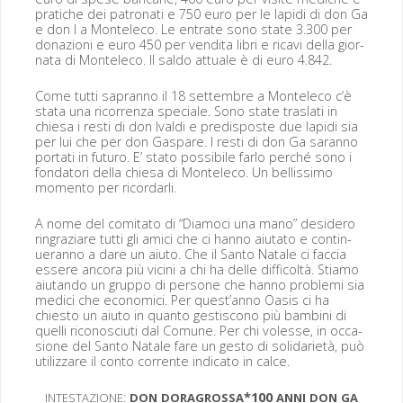
pratiche dei patronati e 750 euro per le lapi­di di don Ga
e don I a Mon­t­ele­co. Le entrate sono state 3.300 per
don­azioni e euro 450 per ven­di­ta lib­ri e ricavi del­la gior­
na­ta di Mon­t­ele­co. Il sal­do attuale è di euro 4.842.
Come tut­ti sapran­no il 18 set­tem­bre a Mon­t­ele­co c’è
sta­ta una ricor­ren­za spe­ciale. Sono state traslati in
chiesa i resti di don Ival­di e pre­dis­poste due lapi­di sia
per lui che per don Gas­pare. I resti di don Ga saran­no
por­tati in futuro. E’ sta­to pos­si­bile far­lo per­ché sono i
fonda­tori del­la chiesa di Mon­t­ele­co. Un bel­lis­si­mo
momen­to per ricordarli.
A nome del comi­ta­to di “Diamo­ci una mano” desidero
ringraziare tut­ti gli ami­ci che ci han­no aiu­ta­to e con­tin­
uer­an­no a dare un aiu­to. Che il San­to Natale ci fac­cia
essere anco­ra più vici­ni a chi ha delle dif­fi­coltà. Sti­amo
aiu­tan­do un grup­po di per­sone che han­no prob­le­mi sia
medici che eco­nomi­ci. Per quest’anno Oasis ci ha
chiesto un aiu­to in quan­to gestis­cono più bam­bi­ni di
quel­li riconosciu­ti dal Comune. Per chi volesse, in occa­
sione del San­to Natale fare un gesto di sol­i­da­ri­età, può
uti­liz­zare il con­to cor­rente indi­ca­to in calce.
:
*100
INTESTAZIONE
DON
DORAGROSSA
ANNI
DON
GA