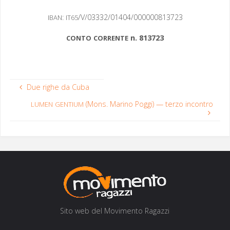
:
/V/03332/01404/000000813723
IBAN
IT65
n. 813723
CONTO
CORRENTE
Due righe da Cuba
(Mons. Marino Poggi) — terzo incontro
LUMEN
GENTIUM
Sito web del Movi­men­to Ragazzi