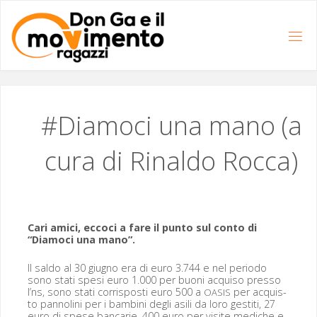
Salta
al
contenuto
#Diamoci una mano (a
cura di Rinaldo Rocca)
Cari ami­ci, ecco­ci a fare il pun­to sul con­to di
“Diamo­ci una mano”.
Il sal­do al 30 giug­no era di euro 3.744 e nel peri­o­do
sono sta­ti spe­si euro 1.000 per buoni acquiso pres­so
I’ns, sono sta­ti cor­risposti euro 500 a
per acquis­
OASIS
to pan­no­li­ni per i bam­bi­ni degli asili da loro gesti­ti, 27
euro di spese ban­car­ie, 400 euro per vis­ite mediche e