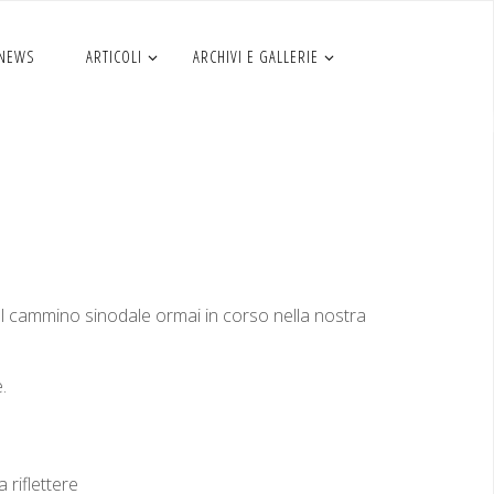
 NEWS
ARTICOLI
ARCHIVI E GALLERIE
e
 cam­mi­no sin­odale ormai in cor­so nel­la nos­tra
.
 riflettere