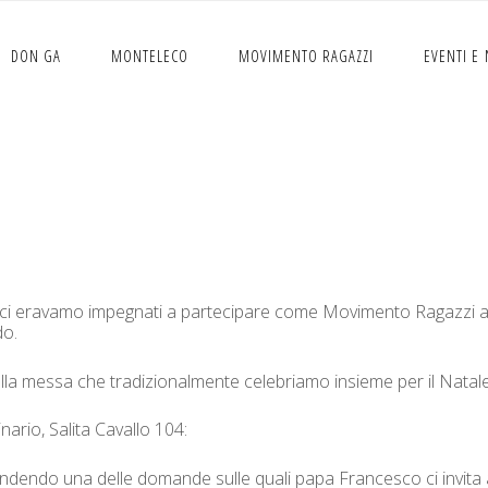
DON GA
MONTELECO
MOVIMENTO RAGAZZI
EVENTI E
Messa di Natale insiem
vo ci erava­mo impeg­nati a parte­ci­pare come Movi­men­to Ragazzi al
do.
l­la mes­sa che tradizional­mente cele­bri­amo insieme per il Natale
rio, Sali­ta Cav­al­lo 104:
­fonden­do una delle domande sulle quali papa Francesco ci invi­ta a