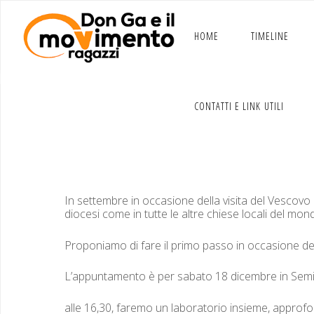
Salta
al
contenuto
HOME
TIMELINE
CONTATTI E LINK UTILI
In set­tem­bre in occa­sione del­la visi­ta del Vesco­
dio­ce­si come in tutte le altre chiese locali del mon
Pro­poni­amo di fare il pri­mo pas­so in occa­sione de
L’appuntamento è per saba­to 18 dicem­bre in Sem­i­na
alle 16,30, fare­mo un lab­o­ra­to­rio insieme, appro