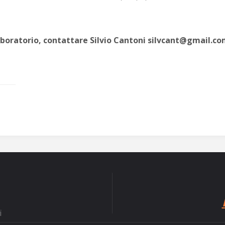
lab­o­ra­to­rio, con­tattare Sil­vio Can­toni silvcant@gmail.c
i