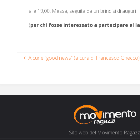
alle 19,00, Mes­sa, segui­ta da un brin­disi di auguri
(
per chi fos­se inter­es­sato a parte­ci­pare al 
Alcune “good news” (a cura di Francesco Gnecco)
Sito web del Movi­men­to Ragazz