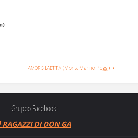
om)
(Mons. Marino Poggi)
AMORIS
LAETITIA
Gruppo Facebook:
I
RAGAZZI
DI
DON
GA