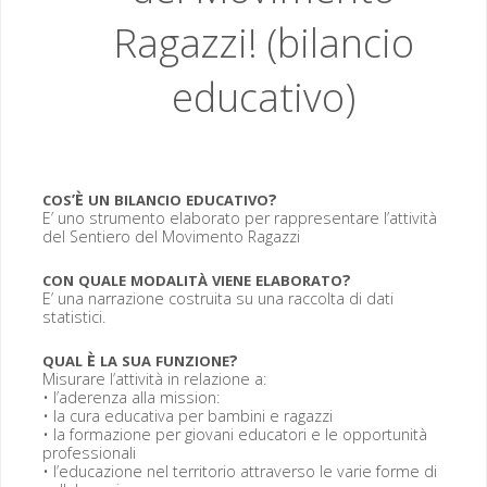
Ragazzi! (bilancio
educativo)
’È
?
COS
UN
BILANCIO
EDUCATIVO
E’ uno stru­men­to elab­o­ra­to per rap­p­re­sentare l’attività
del Sen­tiero del Movi­men­to Ragazzi
?
CON
QUALE
MODALITÀ
VIENE
ELABORATO
E’ una nar­razione costru­i­ta su una rac­col­ta di dati
statistici.
È
?
QUAL
LA
SUA
FUNZIONE
Mis­urare l’attività in relazione a:
• l’aderenza alla mis­sion:
• la cura educa­ti­va per bam­bi­ni e ragazzi
• la for­mazione per gio­vani edu­ca­tori e le oppor­tu­nità
pro­fes­sion­ali
• l’educazione nel ter­ri­to­rio attra­ver­so le varie forme di