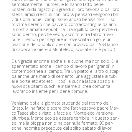
sem­plice­mente i numeri, e lo han­no fat­to bene.
Sostenu­ti da ragazzi più gran­di di loro tal­vol­ta o dai loro
stes­si ami­ci cresciu­ti con loro. A pen­sar­ci ven­gono i bri­
v­i­di. Comunque i campi sono andati benis­si­mo!!!! Il soli­
to cli­ma sereno che davvero con­trad­dis­tingue da anni
la nos­tra ama­ta Repub­bli­ca. Tran­quil­li lo dico per­ché ci
sono den­tro, per­ché vedo, ascolto e tra l’altro tro­vo
pure il tem­po per seg­nare in roves­ci­a­ta un gol e un
ovazione del pub­bli­co che non prova­vo dal 1983 (anno
di capoc­an­non­iere a Mon­t­ele­co, scusate se è poco..)
E un gra­zie enorme anche alle cucine ma non solo. Si è
sper­i­men­ta­to anche il cam­po di lavoro per “gran­di” in
con­tem­po­ranea al cam­po. Tra un piat­to e l’altro ci scap­
pa anche una mano di cemen­to, una aggius­ta­ta ai tubi,
alle porte etc etc etc……così la cuci­na las­cia spazio a
nuovi scal­pi­tan­ti cuochi e insieme si crea comu­nità
lavo­ran­do insieme per il bene comune.
Veni­amo poi alla gior­na­ta stu­pen­da del ritorno del
Cristo. Mi ha fat­to piacere che l’arcivescovo padre Mar­
co Tas­ca abbia vis­to la fac­cia di Mon­t­ele­co ver­sione
plumbea. Mon­t­ele­co sa essere ter­ri­bile in questo sen­
so, ma la piog­gia non ci ha per nul­la fer­ma­to. 90 per­
sone indomite pre­ce­dute dal soli­to saba­to di lavori