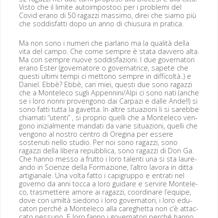
Vis­to che il lim­ite autoim­pos­to­ci per i prob­le­mi del
Covid era­no di 50 ragazzi mas­si­mo, direi che siamo più
che sod­dis­fat­ti dopo un anno di chiusura in pratica.
Ma non sono i numeri che par­lano ma la qual­ità del­la
vita del cam­po. Che come sem­pre è sta­ta davvero alta.
Ma con sem­pre nuove sod­dis­fazioni. I due gov­er­na­tori
era­no Ester (gov­er­na­tore o gov­er­na­trice, sapete che
questi ulti­mi tem­pi ci met­tono sem­pre in dif­fi­coltà..) e
Daniel. Ebbè? Ebbè, cari miei, questi due sono ragazzi
che a Mon­t­ele­co sug­li Appennini/Alpi ci sono nati (anche
se i loro non­ni proven­gono dai Carpazi e dalle Ande!!) si
sono fat­ti tut­ta la gavet­ta. In altre situ­azioni li si sarebbe
chia­mati “uten­ti” , si pro­prio quel­li che a Mon­t­ele­co ven­
gono inizial­mente man­dati da varie situ­azioni, quel­li che
ven­gono al nos­tro cen­tro di Oregi­na per essere
sostenu­ti nel­lo stu­dio. Per noi sono ragazzi, sono
ragazzi del­la lib­era repub­bli­ca, sono ragazzi di Don Ga.
Che han­no mes­so a frut­to i loro tal­en­ti una si sta lau­re­
an­do in Scien­ze del­la For­mazione, l’altro lavo­ra in dit­ta
arti­gianale. Una vol­ta fat­to i capi­grup­po e entrati nel
gov­er­no da anni toc­ca a loro guidare e servire Mon­t­ele­
co, trasmet­tere amore ai ragazzi, coor­dinare l’equipe,
dove con umiltà siedono i loro gov­er­na­tori, i loro edu­
ca­tori per­ché a Mon­t­ele­co alla careghet­ta non c’è attac­
ca­to nes­suno. E loro fan­no i gov­er­na­tori per­ché han­no