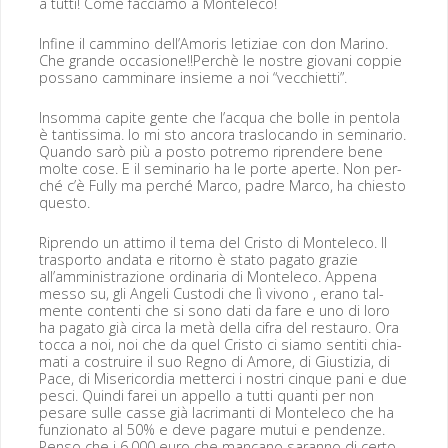
a tut­ti! Come fac­ciamo a Monteleco!
Infine il cam­mi­no dell’Amoris letiziae con don Mari­no.
Che grande occasione!!Perchè le nos­tre gio­vani cop­pie
pos­sano cam­minare insieme a noi “vec­chi­et­ti”.
Insom­ma capite gente che l’acqua che bolle in pen­to­la
è tan­tis­si­ma. Io mi sto anco­ra traslo­can­do in sem­i­nario.
Quan­do sarò più a pos­to potremo ripren­dere bene
molte cose. E il sem­i­nario ha le porte aperte. Non per­
ché c’è Ful­ly ma per­ché Mar­co, padre Mar­co, ha chiesto
questo.
Ripren­do un atti­mo il tema del Cristo di Mon­t­ele­co. Il
trasporto anda­ta e ritorno è sta­to paga­to gra­zie
all’amministrazione ordi­nar­ia di Mon­t­ele­co. Appe­na
mes­so su, gli Angeli Cus­to­di che lì vivono , era­no tal­
mente con­tenti che si sono dati da fare e uno di loro
ha paga­to già cir­ca la metà del­la cifra del restau­ro. Ora
toc­ca a noi, noi che da quel Cristo ci siamo sen­ti­ti chia­
mati a costru­ire il suo Reg­no di Amore, di Gius­tizia, di
Pace, di Mis­eri­cor­dia met­ter­ci i nos­tri cinque pani e due
pesci. Quin­di farei un appel­lo a tut­ti quan­ti per non
pesare sulle casse già lac­riman­ti di Mon­t­ele­co che ha
fun­zion­a­to al 50% e deve pagare mutui e pen­den­ze.
Pen­so che i 6.000 euro che man­cano saran­no di cer­to