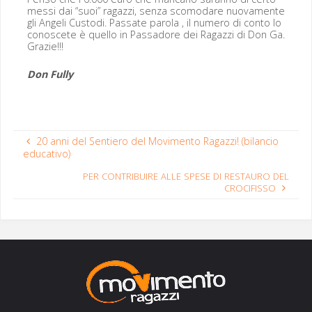
mes­si dai “suoi” ragazzi, sen­za sco­modare nuo­va­mente
gli Angeli Cus­to­di. Pas­sate paro­la , il numero di con­to lo
conoscete è quel­lo in Pas­sadore dei Ragazzi di Don Ga.
Grazie!!!
Don Ful­ly
20 anni del Sentiero del Movimento Ragazzi! (bilancio
educativo)
PER
CONTRIBUIRE
ALLE
SPESE
DI
RESTAURO
DEL
CROCIFISSO