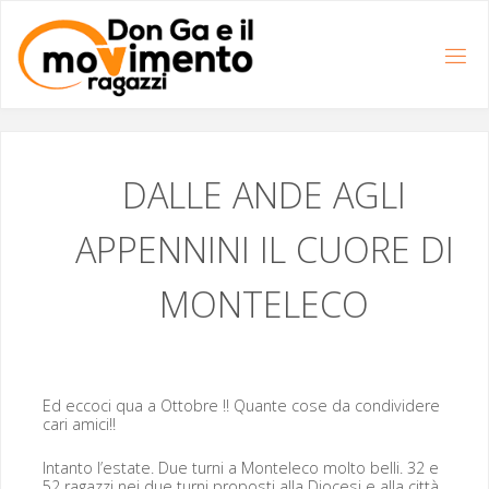
Salta
al
contenuto
DALLE
ANDE
AGLI
APPENNINI
IL
CUORE
DI
MONTELECO
Ed ecco­ci qua a Otto­bre !! Quante cose da con­di­videre
cari amici!!
Intan­to l’estate. Due turni a Mon­t­ele­co molto bel­li. 32 e
52 ragazzi nei due turni pro­posti alla Dio­ce­si e alla cit­tà.