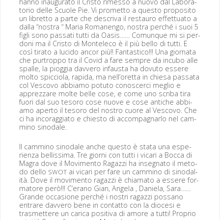
han­no inau­gu­ra­to il Cristo rimes­so a nuo­vo dal Lab­o­ra­
to­rio delle Scuole Pie. Vi promet­to a questo propos­i­to
un libret­to a parte che descri­va il restau­ro effet­tua­to a
dal­la “nos­tra “ Maria Roma­nen­go, nos­tra per­ché i suoi 5
figli sono pas­sati tut­ti da Oasis…… Comunque mi si per­
doni ma il Cristo di Mon­t­ele­co è il più bel­lo di tut­ti. E
così tira­to a luci­do ancor più!! Fan­tas­ti­co!!! Una gior­na­ta
che purtrop­po tra il Covid a fare sem­pre da incubo alle
spalle, la piog­gia davvero infaus­ta ha dovu­to essere
molto spic­ci­o­la, rap­i­da, ma nell’oretta in chiesa pas­sa­ta
col Vesco­vo abbi­amo potu­to conoscer­ci meglio e
apprez­zare molte belle cose, e come uno scri­ba tira
fuori dal suo tesoro cose nuove e cose antiche abbi­
amo aper­to il tesoro del nos­tro cuore al Vesco­vo. Che
ci ha incor­ag­gia­to e chiesto di accom­pa­g­narlo nel cam­
mi­no sinodale.
Il cam­mi­no sin­odale anche questo è sta­ta una espe­
rien­za bel­lis­si­ma. Tre giorni con tut­ti i vic­ari a Boc­ca di
Magra dove il Movi­men­to Ragazzi ha inseg­na­to il meto­
do del­lo
ai vic­ari per fare un cam­mi­no di sin­odal­
SWOT
ità. Dove il movi­men­to ragazzi è chiam­a­to a essere for­
ma­tore però!!! C’erano Gian, Angela , Daniela, Sara……
Grande occa­sione per­ché i nos­tri ragazzi pos­sano
entrare davvero bene in con­tat­to con la dio­ce­si e
trasmet­tere un car­i­ca pos­i­ti­va di amore a tut­ti! Pro­prio