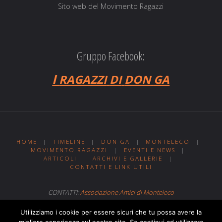
Sito web del Movi­men­to Ragazzi
Gruppo Facebook:
I
RAGAZZI
DI
DON
GA
HOME
|
TIMELINE
|
DON GA
|
MONTELECO
|
MOVIMENTO RAGAZZI
|
EVENTI E NEWS
|
ARTICOLI
|
ARCHIVI E GALLERIE
|
CONTATTI E LINK UTILI
CONTATTI:
Associazione Amici di Monteleco
Sito web realizzato da
Web MIT
Utilizziamo i cookie per essere sicuri che tu possa avere la