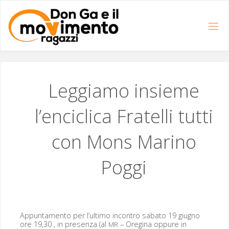
Salta
al
contenuto
Leggiamo insieme
l’enciclica Fratelli tutti
con Mons Marino
Poggi
Appun­ta­men­to per l’ul­ti­mo incon­tro saba­to 19 giug­no
ore 19,30 , in pre­sen­za (al
– Oregi­na oppure in
MR