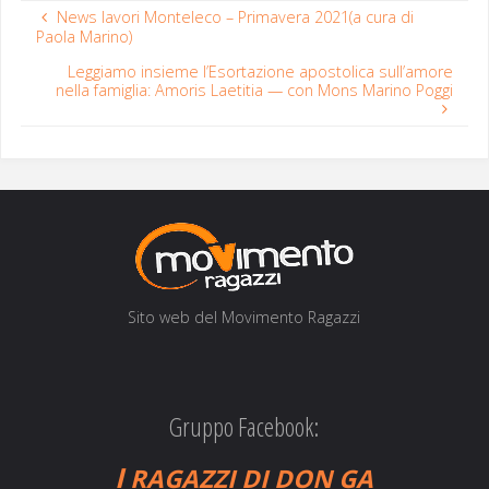
News lavori Monteleco – Primavera 2021(a cura di
Paola Marino)
Leggiamo insieme l’Esortazione apostolica sull’amore
nella famiglia: Amoris Laetitia — con Mons Marino Poggi
Sito web del Movi­men­to Ragazzi
Gruppo Facebook:
I
RAGAZZI
DI
DON
GA