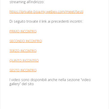
stream­ing all’indirizzo:
https://private-boa.my.webex.com/meet/testi
Di segui­to trovate il link ai prece­den­ti incontri:
PRIMO
INCONTRO
SECONDO
INCONTRO
TERZO
INCONTRO
QUINTO
INCONTRO
SESTO
INCONTRO
I video sono disponi­bili anche nel­la sezione “video
gallery” del sito