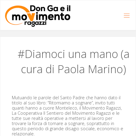
Salta
al
contenuto
#Diamoci una mano (a
cura di Paola Marino)
Mutuan­do le parole del San­to Padre che han­no dato il
tito­lo al suo libro: “Ritor­ni­amo a sognare”, invi­to tut­ti
quan­ti han­no a cuore Mon­t­ele­co, il Movi­men­to Ragazzi,
La Coop­er­a­ti­va Il Sen­tiero del Movi­men­to Ragazzi e le
tutte sue realtà oper­a­tive a met­ter­si al lavoro per
trovare la forza di tornare a sognare, soprat­tut­to in
questo peri­o­do di grande dis­a­gio sociale, eco­nom­i­co e
relazionale.