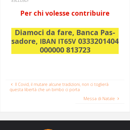
!
ESCLUSO
Per chi volesse contribuire
Diamo­ci da fare, Ban­ca Pas­
sadore,
0333201404
IBAN
IT65V
000000 813723
Il Covid, il mutare alcune tradizioni, non ci toglierà
questa libertà che un bimbo ci porta
Messa di Natale