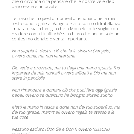
che ci cir­con­da ci fa pen­sare che le nos­tre vele deb­
bano essere rinforzate.
Le frasi che in questo momen­to risuo­nano nel­la mia
tes­ta sono legate al Van­ge­lo e allo spir­i­to di fratel­lan­za
impara­to sia in famiglia che a Mon­t­ele­co: le voglio con­
di­videre con tut­ti affinchè sia chiaro che anche solo un
cen­tes­i­mo dona­to diven­ta importante:
Non sap­pia la destra ciò che fa la sin­is­tra (Van­ge­lo)
ovvero dona, ma non vantartene
Dio vede e provvede, ma tu dagli una mano (ques­ta l’ho
impara­ta da mia non­na!) ovvero affi­dati a Dio ma non
stare in panciolle
Non riman­dare a domani ciò che puoi fare oggi (gra­zie,
papà!) ovvero se qual­cuno ha bisog­no aiu­ta­lo subito
Met­ti la mano in tas­ca e dona non del tuo super­fluo, ma
del tuo (gra­zie, mam­ma!) ovvero regala te stes­so e le
tue cose
Nes­suno esclu­so (Don Ga e Don I) ovvero
NESSUNO