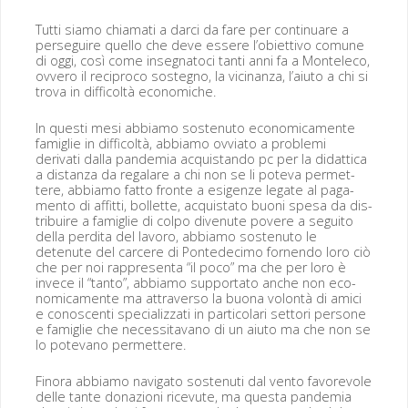
Tut­ti siamo chia­mati a dar­ci da fare per con­tin­uare a
perseguire quel­lo che deve essere l’obiettivo comune
di oggi, così come inseg­na­to­ci tan­ti anni fa a Mon­t­ele­co,
ovvero il rec­i­pro­co sosteg­no, la vic­i­nan­za, l’aiuto a chi si
tro­va in dif­fi­coltà economiche.
In questi mesi abbi­amo sostenu­to eco­nomi­ca­mente
famiglie in dif­fi­coltà, abbi­amo ovvi­a­to a prob­le­mi
derivati dal­la pan­demia acqui­s­tan­do pc per la didat­ti­ca
a dis­tan­za da regalare a chi non se li pote­va per­me­t­
tere, abbi­amo fat­to fronte a esi­gen­ze legate al paga­
men­to di affit­ti, bol­lette, acquis­ta­to buoni spe­sa da dis­
tribuire a famiglie di colpo divenute povere a segui­to
del­la perdi­ta del lavoro, abbi­amo sostenu­to le
detenute del carcere di Pont­edec­i­mo for­nen­do loro ciò
che per noi rap­p­re­sen­ta “il poco” ma che per loro è
invece il “tan­to”, abbi­amo sup­por­t­a­to anche non eco­
nomi­ca­mente ma attra­ver­so la buona volon­tà di ami­ci
e conoscen­ti spe­cial­iz­za­ti in par­ti­co­lari set­tori per­sone
e famiglie che neces­si­ta­vano di un aiu­to ma che non se
lo pote­vano permettere.
Fino­ra abbi­amo nav­i­ga­to sostenu­ti dal ven­to favorev­ole
delle tante don­azioni rice­vute, ma ques­ta pan­demia