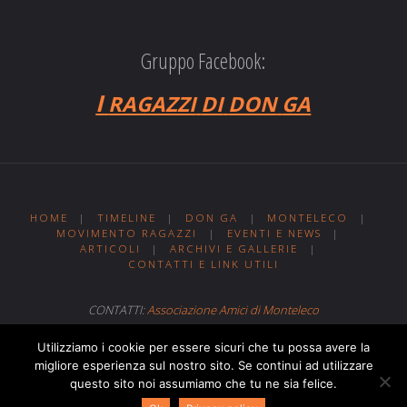
Gruppo Facebook:
I
RAGAZZI
DI
DON
GA
HOME
|
TIMELINE
|
DON GA
|
MONTELECO
|
MOVIMENTO RAGAZZI
|
EVENTI E NEWS
|
ARTICOLI
|
ARCHIVI E GALLERIE
|
CONTATTI E LINK UTILI
CONTATTI:
Associazione Amici di Monteleco
Sito web realizzato da
Web MIT
Utilizziamo i cookie per essere sicuri che tu possa avere la
migliore esperienza sul nostro sito. Se continui ad utilizzare
questo sito noi assumiamo che tu ne sia felice.
Powered by
Fluida
&
WordPress.