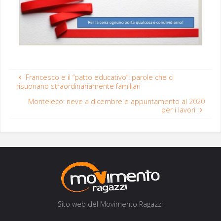
Francesco e il “patto educativo”: parole che ci
risuonano straordinariamente familiari
Monteleco: neve a dicembre e appuntamento al 2020
per i lavori
Sito web del Movi­men­to Ragazzi