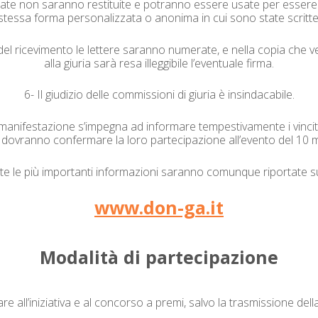
vi­ate non saran­no resti­tu­ite e potran­no essere usate per essere p
stes­sa for­ma per­son­al­iz­za­ta o anon­i­ma in cui sono state scritte
l rice­vi­men­to le let­tere saran­no numer­ate, e nel­la copia che ve
alla giuria sarà resa illeg­gi­bile l’eventuale firma.
6- Il giudizio delle com­mis­sioni di giuria è insindacabile.
 man­i­fes­tazione s’im­peg­na ad infor­mare tem­pes­ti­va­mente i vinci­
 dovran­no con­fer­mare la loro parte­ci­pazione all’even­to del 10 
te le più impor­tan­ti infor­mazioni saran­no comunque ripor­tate su
www.don-ga.it
Modal­ità di partecipazione
re all’inizia­ti­va e al con­cor­so a pre­mi, sal­vo la trasmis­sione del­