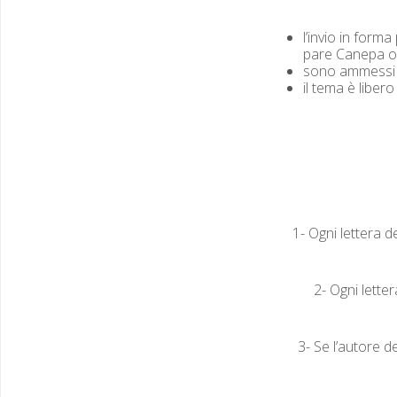
l’in­vio in for­m
pare Canepa o
sono ammes­si a
il tema è libero
1- Ogni let­tera d
2- Ogni let­te
3- Se l’au­tore d