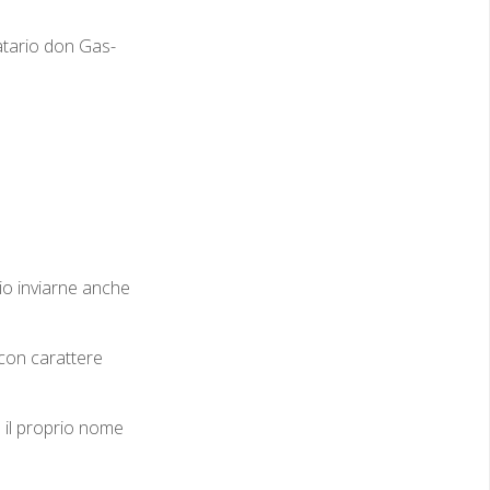
i­natario don Gas­
ario inviarne anche
(con carat­tere
e il pro­prio nome