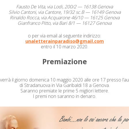
Faus­to De Vita, via Lodi, 200/2 — 16138 Gen­o­va
Sil­vio Can­toni, via Can­tore, 19/32 sc.B — 16149 Gen­o­va
Rinal­do Roc­ca, via Acquarone 46/10 — 16125 Gen­o­va
Gian­fran­co Pit­to, via Bari 8/1 — 16127 Genova
o per via email al seguente ind­i­riz­zo:
unaletterainparadiso@gmail.com
entro il 10 mar­zo 2020.
Premiazione
ver­rà il giorno domeni­ca 10 mag­gio 2020 alle ore 17 pres­so l’a
di Stradan­uo­va in Via Garibal­di 18 a Gen­o­va.
Saran­no pre­mi­ate le prime 5 migliori let­tere.
I pre­mi non saran­no in denaro.