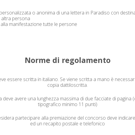
a per­son­al­iz­za­ta o anon­i­ma di una let­tera in Par­adiso con des­t
 altra persona
lla man­i­fes­tazione tutte le persone
Norme di regolamento
eve essere scrit­ta in ital­iano. Se viene scrit­ta a mano è nec­es­s
copia dattiloscritta.
ra deve avere una lunghez­za mas­si­ma di due fac­ciate di pag­i­na 
tipografi­co min­i­mo 11 punti)
esidera parte­ci­pare alla pre­mi­azione del con­cor­so deve indi­car
ed un recapi­to postale e telefonico