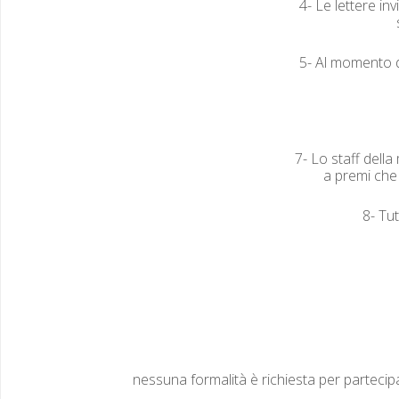
4- Le let­tere in
5- Al momen­to de
7- Lo staff del­la
a pre­mi che
8- Tut
nes­suna for­mal­ità è richi­es­ta per parte­ci­pa