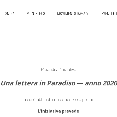
DON GA
MONTELECO
MOVIMENTO RAGAZZI
EVENTI E
lettera in Paradiso — an
E’ ban­di­ta l’iniziativa
Una let­tera in Par­adiso — anno 2020
a cui è abbina­to un con­cor­so a pre­mi.
L’inizia­ti­va prevede