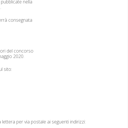
ub­bli­cate nel­la
.
r­rà con­seg­na­ta
tori del con­cor­so
mag­gio 2020.
l sito:
la let­tera per via postale ai seguen­ti indirizzi: