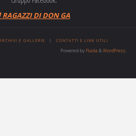
I
RAGAZZI
DI
DON
GA
ARCHIVI E GALLERIE
|
CONTATTI E LINK UTILI
Powered by
Fluida
&
WordPress.