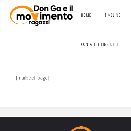
Salta
al
contenuto
HOME
TIMELINE
CONTATTI E LINK UTILI
[mailpoet_page]