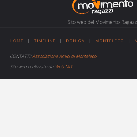
Sito web del Movi­men­to Ragazz
HOME
|
TIMELINE
|
DON GA
|
MONTELECO
|
CONTATTI:
Associazione Amici di Monteleco
Sito web realizzato da
Web MIT