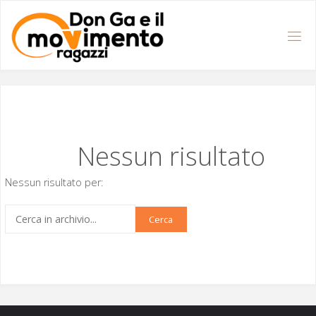
Salta
al
contenuto
Nessun risultato
Nessun risultato per:
Cerca
per: