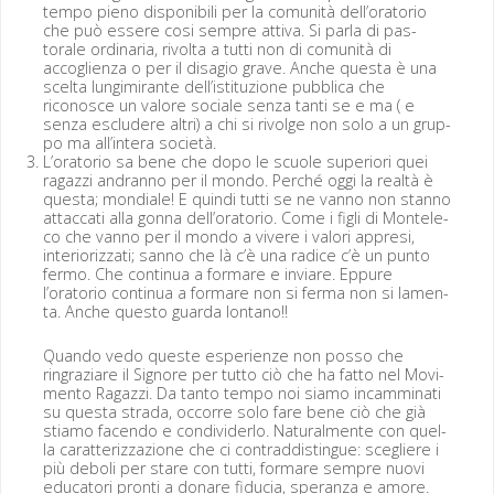
tem­po pieno disponi­bili per la comu­nità dell’oratorio
che può essere cosi sem­pre atti­va. Si par­la di pas­
torale ordi­nar­ia, riv­ol­ta a tut­ti non di comu­nità di
accoglien­za o per il dis­a­gio grave. Anche ques­ta è una
scelta lungimi­rante dell’istituzione pub­bli­ca che
riconosce un val­ore sociale sen­za tan­ti se e ma ( e
sen­za esclud­ere altri) a chi si riv­olge non solo a un grup­
po ma all’intera società.
L’oratorio sa bene che dopo le scuole supe­ri­ori quei
ragazzi andran­no per il mon­do. Per­ché oggi la realtà è
ques­ta; mon­di­ale! E quin­di tut­ti se ne van­no non stan­no
attac­cati alla gonna dell’oratorio. Come i figli di Mon­t­ele­
co che van­no per il mon­do a vivere i val­ori appre­si,
inte­ri­or­iz­za­ti; san­no che là c’è una radice c’è un pun­to
fer­mo. Che con­tin­ua a for­mare e inviare. Eppure
l’oratorio con­tin­ua a for­mare non si fer­ma non si lamen­
ta. Anche questo guar­da lontano!!
Quan­do vedo queste espe­rien­ze non pos­so che
ringraziare il Sig­nore per tut­to ciò che ha fat­to nel Movi­
men­to Ragazzi. Da tan­to tem­po noi siamo incam­mi­nati
su ques­ta stra­da, occorre solo fare bene ciò che già
sti­amo facen­do e con­di­vider­lo. Nat­u­ral­mente con quel­
la carat­ter­iz­zazione che ci con­trad­dis­tingue: scegliere i
più deboli per stare con tut­ti, for­mare sem­pre nuovi
edu­ca­tori pron­ti a donare fidu­cia, sper­an­za e amore.