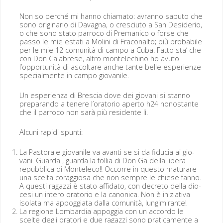
Non so per­ché mi han­no chiam­a­to: avran­no saputo che
sono orig­i­nario di Davagna, o cresci­u­to a San Deside­rio,
o che sono sta­to par­ro­co di Pre­man­i­co o forse che
pas­so le mie esta­ti a Moli­ni di Fra­conal­to; più prob­a­bile
per le mie 12 comu­nità di cam­po a Cuba. Fat­to sta’ che
con Don Cal­abrese, altro mon­t­elechi­no ho avu­to
l’opportunità di ascoltare anche tante belle espe­rien­ze
spe­cial­mente in cam­po giovanile.
Un espe­rien­za di Bres­cia dove dei gio­vani si stan­no
preparan­do a tenere l’oratorio aper­to h24 nonos­tante
che il par­ro­co non sarà più res­i­dente lì.
Alcu­ni rapi­di spunti:
La Pas­torale gio­vanile va avan­ti se si da fidu­cia ai gio­
vani. Guar­da , guar­da la fol­lia di Don Ga del­la lib­era
repub­bli­ca di Mon­t­ele­co!! Occorre in questo mat­u­rare
una scelta cor­ag­giosa che non sem­pre le chiese fan­no.
A questi ragazzi è sta­to affida­to, con decre­to del­la dio­
ce­si un intero ora­to­rio e la canon­i­ca. Non è inizia­ti­va
iso­la­ta ma appog­gia­ta dal­la comu­nità, lungimirante!
La regione Lom­bar­dia appog­gia con un accor­do le
scelte degli ora­tori e due ragazzi sono prati­ca­mente a