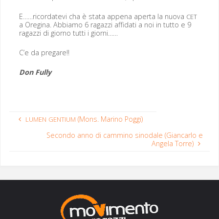
E……ricordatevi cha è sta­ta appe­na aper­ta la nuo­va
CET
a Oregi­na. Abbi­amo 6 ragazzi affi­dati a noi in tut­to e 9
ragazzi di giorno tut­ti i giorni……
C’e da pregare!!
Don Ful­ly
(Mons. Marino Poggi)
LUMEN
GENTIUM
Secondo anno di cammino sinodale (Giancarlo e
Angela Torre)