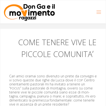
Salta
al
contenuto
COME
TENERE
VIVE
LE
’
PICCOLE
COMUNITA
Cari ami­ci ora­mai sono divenu­to un prete da con­veg­ni e
vi scri­vo queste due righe da Luc­ca dove il
Cen­tro
COP
ori­en­ta­men­ti pas­torali mi ha invi­ta­to a tenere un
“
” sul­la pas­torale di mon­tagna, ovvero su come
FOCUS
tenere vive le pic­cole comu­nità siano esse di mon­
tagna, cam­pagna, pia­nu­ra o mare; e soprat­tut­to, mi ero
dimen­ti­ca­to la pre­mes­sa fon­da­men­tale: come ten­er­le
vive in assen­za di un prete residente?