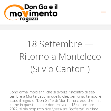
Salta
al
contenuto
18 Settembre —
Ritorno a Monteleco
(Silvio Cantoni)
Sono ormai molti anni che si svolge l”incontro di set­
tem­bre a Monte Leco, in quel­lo che, per lun­go tem­po, è
sta­to il reg­no di “Don Ga” e di “don I”, ma cre­do che mai,
come in ques­ta solare domeni­ca del 18 set­tem­bre
2022, si sia res­pi­ra­to
“tra i pas­si d’a Buchet­ta”
un cli­ma