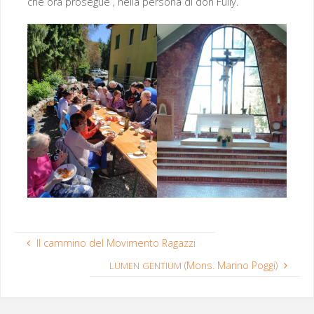
che ora pros­egue , nel­la per­sona di don Fully.
Il cammino del Movimento Ragazzi
(Mons. Marino Poggi)
LUMEN
GENTIUM