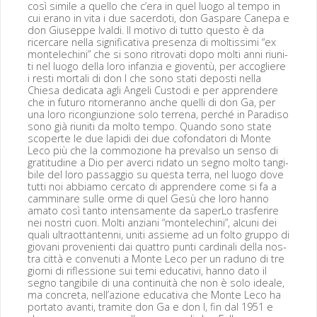
così sim­i­le a quel­lo che c’era in quel luo­go al tem­po in
cui era­no in vita i due sac­er­doti, don Gas­pare Canepa e
don Giuseppe Ival­di. Il moti­vo di tut­to questo è da
ricer­care nel­la sig­ni­fica­ti­va pre­sen­za di moltissi­mi “ex
mon­t­ele­chi­ni” che si sono ritrovati dopo molti anni riu­ni­
ti nel luo­go del­la loro infanzia e gioven­tù, per accogliere
i resti mor­tali di don I che sono sta­ti deposti nel­la
Chiesa ded­i­ca­ta agli Angeli Cus­to­di e per appren­dere
che in futuro ritorner­an­no anche quel­li di don Ga, per
una loro ricon­giun­zione solo ter­re­na, per­ché in Par­adiso
sono già riu­ni­ti da molto tem­po. Quan­do sono state
scop­erte le due lapi­di dei due cofonda­tori di Monte
Leco più che la com­mozione ha preval­so un sen­so di
grat­i­tu­dine a Dio per aver­ci rida­to un seg­no molto tan­gi­
bile del loro pas­sag­gio su ques­ta ter­ra, nel luo­go dove
tut­ti noi abbi­amo cer­ca­to di appren­dere come si fa a
cam­minare sulle orme di quel Gesù che loro han­no
ama­to così tan­to inten­sa­mente da saper­Lo trasferire
nei nos­tri cuori. Molti anziani “mon­t­ele­chi­ni”, alcu­ni dei
quali ultra­ot­tan­ten­ni, uni­ti assieme ad un folto grup­po di
gio­vani prove­ni­en­ti dai quat­tro pun­ti car­di­nali del­la nos­
tra cit­tà e con­venu­ti a Monte Leco per un raduno di tre
giorni di rif­les­sione sui temi educa­tivi, han­no dato il
seg­no tan­gi­bile di una con­ti­nu­ità che non è solo ide­ale,
ma conc­re­ta, nel­l’azione educa­ti­va che Monte Leco ha
por­ta­to avan­ti, tramite don Ga e don I, fin dal 1951 e