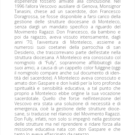
espe­rien­ze fos­sero arrivate alla con­clu­sione. Nel
1996 l’allora Vesco­vo ausil­iare di Gen­o­va, Mon­sign­or
Tanasi­ni, chiese ad un sac­er­dote, don Francesco
Dor­a­grossa, se fos­se disponi­bile a far­si cari­co del­la
ges­tione delle strut­ture dioce­sane di Mon­t­ele­co,
sen­za dar­gli un manda­to speci­fi­co a riguar­do del
Movi­men­to Ragazzi. Don Francesco, da bam­bi­no e
poi da ragaz­zo, ave­va vis­su­to inten­sa­mente, dagli
anni ’70, l’avventura di Mon­t­ele­co, assieme a
numerosi suoi coetanei del­la par­roc­chia di san
Deside­rio, che trascor­re­vano parte dell’estate nel­la
strut­tura dioce­sana. A Mon­t­ele­co era conosci­u­to col
nomigno­lo di “Ful­ly”, sopran­nome affib­bi­atogli dai
suoi ami­ci, a causa di un cap­pel­lo col­or fulig­gine (oggi
il nomigno­lo com­pare anche sul doc­u­men­to di iden­
tità del sac­er­dote). A Mon­t­ele­co ave­va conosci­u­to e
ama­to don Gas­pare e don Ival­di per la loro pro­fon­da
spir­i­tu­al­ità e sen­si­bil­ità educa­ti­va, a tal pun­to che
pro­prio a Mon­t­ele­co ebbe orig­ine la sua vocazione
sac­er­do­tale. Quel­lo che forse nell’intenzione del
Vesco­vo era sta­ta una soluzione di neces­sità e di
emer­gen­za, cioè la ges­tione delle strut­ture dioce­
sane, si tradusse nel rilan­cio del Movi­men­to Ragazzi.
Don Ful­ly, infat­ti, non solo si impeg­nò nel­la ges­tione
delle strut­ture ma nel ripren­dere e ridare forza alla
mis­sione educa­ti­va nata con don Gas­pare e che
tan­to lo ave­va affas­ci­na­to da ragazzo.