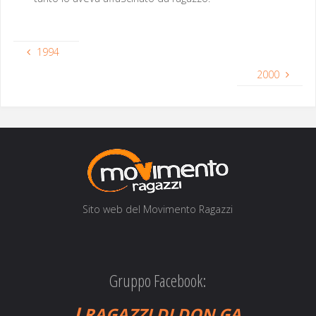
1994
2000
Sito web del Movi­men­to Ragazzi
Gruppo Facebook:
I
RAGAZZI
DI
DON
GA