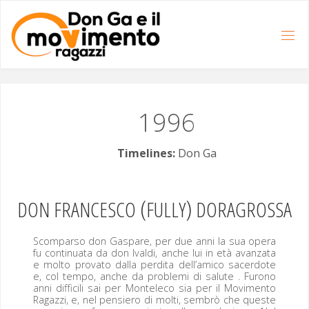
Salta
al
contenuto
1996
Timelines:
Don Ga
(
)
DON
FRANCESCO
FULLY
DORAGROSSA
Scom­par­so don Gas­pare, per due anni la sua opera
fu con­tin­u­a­ta da don Ival­di, anche lui in età avan­za­ta
e molto prova­to dal­la perdi­ta dell’amico sac­er­dote
e, col tem­po, anche da prob­le­mi di salute . Furono
anni dif­fi­cili sai per Mon­t­ele­co sia per il Movi­men­to
Ragazzi, e, nel pen­siero di molti, sem­brò che queste