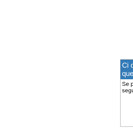
Ci 
que
Se p
segu